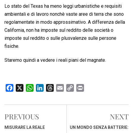
Lo stato del Texas ha meno leggi urbanistiche e requisiti
ambientali e di lavoro nonchè vaste aree di terra che sono
regolamentate in modo approssimativo. A differenza della
California, non ha imposte sul reddito delle società o
imposte sul reddito o sulle plusvalenze sulle persone
fisiche.
Staremo quindi a vedere i reali piani del magnate.
F
X
W
L
T
E
C
P
a
h
i
h
m
o
r
c
a
n
r
a
p
i
e
t
k
e
i
y
n
PREVIOUS
NEXT
b
s
e
a
l
L
t
o
A
d
d
i
MISURARE LA REALE
UN MONDO SENZA BATTERIE: