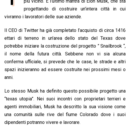
e
più vicino. È l’ultimo mantra di Elon Musk, che sta
t
k
e
i
y
n
b
s
e
a
l
L
t
progettando di costruire un’intera città in cui
o
A
d
d
i
vivranno i lavoratori delle sue aziende.
o
p
I
s
n
Il CEO di Twitter ha già completato l’acquisto di circa 1416
k
p
n
k
ettari di terreno in un’area dello stato del Texas dove
potrebbe iniziare la costruzione del progetto ” Snailbrook “,
il nome della futura città. Sebbene non vi sia alcuna
conferma ufficiale, si prevede che le case, le strade e altri
spazi inizieranno ad essere costruite nei prossimi mesi o
anni.
Lo stesso Musk ha definito questo possibile progetto una
“texas utopia”. Nei suoi incontri con proprietari terrieri e
agenti immobiliari, Musk ha descritto la sua visione come
una comunità sulle rive del fiume Colorado dove i suoi
dipendenti potranno vivere e lavorare.