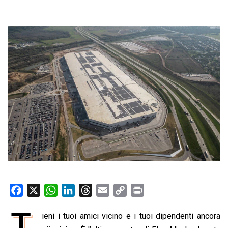
F
X
W
L
T
E
C
P
a
h
i
h
m
o
r
T
ieni i tuoi amici vicino e i tuoi dipendenti ancora
c
a
n
r
a
p
i