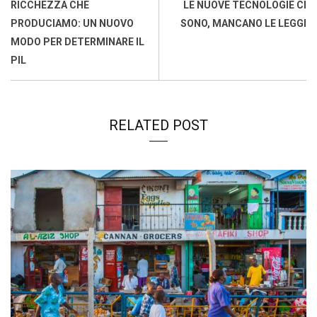
o
p
I
s
n
RICCHEZZA CHE
LE NUOVE TECNOLOGIE CI
k
p
n
k
PRODUCIAMO: UN NUOVO
SONO, MANCANO LE LEGGI
MODO PER DETERMINARE IL
PIL
RELATED POST