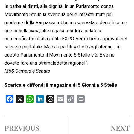
In barba ai diritti, alla dignità. In un Parlamento senza
Movimento Stelle la svendita delle infrastrutture più
moderne della Rai passerebbe inosservata e decreti come
quello sulla casa, che regalano soldi a palate a
cementificatori e alla solita EXPO, verrebbero approvati nel
silenzio più totale. Ma cari partiti #chelovogliateono… in
questo Parlamento il Movimento 5 Stelle c’è. E ve ne
dovete fare una stramaledetta ragione!”.
M5S Camera e Senato
Scarica e diffondi il magazine di 5 Giorni a 5 Stelle
F
X
W
L
T
E
C
P
a
h
i
h
m
o
r
c
a
n
r
a
p
i
e
t
k
e
i
y
n
PREVIOUS
NEXT
b
s
e
a
l
L
t