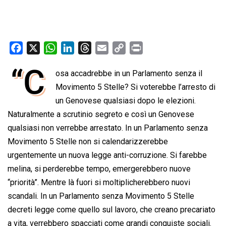
F
X
W
L
T
E
C
P
a
h
i
h
m
o
r
“C
osa accadrebbe in un Parlamento senza il
c
a
n
r
a
p
i
e
Movimento 5 Stelle? Si voterebbe l’arresto di
t
k
e
i
y
n
b
s
e
a
l
L
t
un Genovese qualsiasi dopo le elezioni.
o
A
d
d
i
Naturalmente a scrutinio segreto e così un Genovese
o
p
I
s
n
qualsiasi non verrebbe arrestato. In un Parlamento senza
k
p
n
k
Movimento 5 Stelle non si calendarizzerebbe
urgentemente un nuova legge anti-corruzione. Si farebbe
melina, si perderebbe tempo, emergerebbero nuove
“priorità”. Mentre là fuori si moltiplicherebbero nuovi
scandali. In un Parlamento senza Movimento 5 Stelle
decreti legge come quello sul lavoro, che creano precariato
a vita, verrebbero spacciati come grandi conquiste sociali.