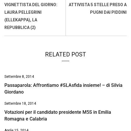
o
A
d
d
i
VIGNETTISTA DEL GIORNO:
ATTIVISTA 5 STELLE PRESO A
o
p
I
s
n
LAURA PELLEGRINI
PUGNI DAI PIDDINI
k
p
n
k
(ELLEKAPPA), LA
REPUBBLICA (2)
RELATED POST
Settembre 8, 2014
Passaparola: Affrontiamo #SLAsfida insieme! – di Silvia
Giordano
Settembre 18, 2014
Votazioni per il candidato presidente M5S in Emilia
Romagna e Calabria
Aprile 15, 2014