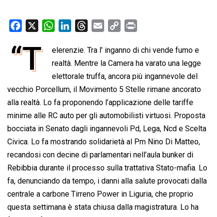
F
X
W
L
T
E
C
P
a
h
i
h
m
o
r
“T
elerenzie. Tra l’ inganno di chi vende fumo e
c
a
n
r
a
p
i
e
realtà. Mentre la Camera ha varato una legge
t
k
e
i
y
n
b
s
e
a
l
L
t
elettorale truffa, ancora più ingannevole del
o
A
d
d
i
vecchio Porcellum, il Movimento 5 Stelle rimane ancorato
o
p
I
s
n
alla realtà. Lo fa proponendo l’applicazione delle tariffe
k
p
n
k
minime alle RC auto per gli automobilisti virtuosi. Proposta
bocciata in Senato dagli ingannevoli Pd, Lega, Ncd e Scelta
Civica. Lo fa mostrando solidarietà al Pm Nino Di Matteo,
recandosi con decine di parlamentari nell’aula bunker di
Rebibbia durante il processo sulla trattativa Stato-mafia. Lo
fa, denunciando da tempo, i danni alla salute provocati dalla
centrale a carbone Tirreno Power in Liguria, che proprio
questa settimana è stata chiusa dalla magistratura. Lo ha