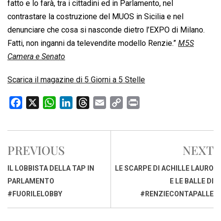
fatto e lo farà, tra i cittadini ed in Parlamento, nel
contrastare la costruzione del MUOS in Sicilia e nel
denunciare che cosa si nasconde dietro l’EXPO di Milano.
Fatti, non inganni da televendite modello Renzie.”
M5S
Camera e Senato
Scarica il magazine di 5 Giorni a 5 Stelle
F
X
W
L
T
E
C
P
a
h
i
h
m
o
r
c
a
n
r
a
p
i
e
t
k
e
i
y
n
PREVIOUS
NEXT
b
s
e
a
l
L
t
o
A
d
d
i
IL LOBBISTA DELLA TAP IN
LE SCARPE DI ACHILLE LAURO
o
p
I
s
n
PARLAMENTO
E LE BALLE DI
k
p
n
k
#FUORILELOBBY
#RENZIECONTAPALLE