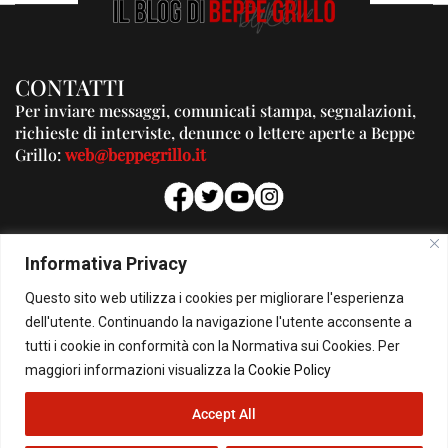
CONTATTI
Per inviare messaggi, comunicati stampa, segnalazioni,
richieste di interviste, denunce o lettere aperte a Beppe
Grillo:
web@beppegrillo.it
PUBBLICITA'
Informativa Privacy
Per la tua pubblicità su questo Blog:
Questo sito web utilizza i cookies per migliorare l'esperienza
pubblicita@beppegrillo.it
dell'utente. Continuando la navigazione l'utente acconsente a
tutti i cookie in conformità con la Normativa sui Cookies. Per
HOMEPAGE
COOKIE POLICY
PRIVACY POLICY
CONTATTI
maggiori informazioni visualizza la
Cookie Policy
Accept All
© Copyright 2026 - Il Blog di Beppe Grillo. All Rights Reserved - Powered by
happygrafic.com