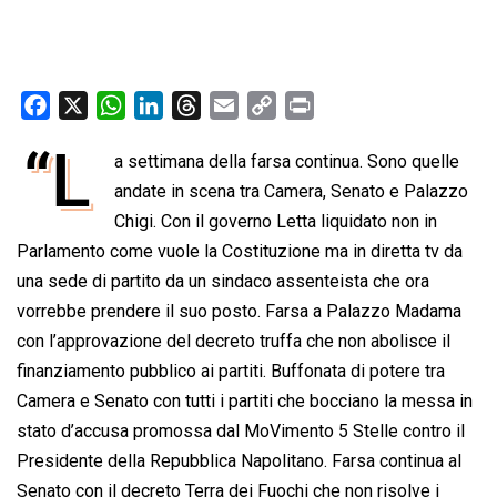
F
X
W
L
T
E
C
P
a
h
i
h
m
o
r
“L
a settimana della farsa continua. Sono quelle
c
a
n
r
a
p
i
e
andate in scena tra Camera, Senato e Palazzo
t
k
e
i
y
n
b
s
e
a
l
L
t
Chigi. Con il governo Letta liquidato non in
o
A
d
d
i
Parlamento come vuole la Costituzione ma in diretta tv da
o
p
I
s
n
una sede di partito da un sindaco assenteista che ora
k
p
n
k
vorrebbe prendere il suo posto. Farsa a Palazzo Madama
con l’approvazione del decreto truffa che non abolisce il
finanziamento pubblico ai partiti. Buffonata di potere tra
Camera e Senato con tutti i partiti che bocciano la messa in
stato d’accusa promossa dal MoVimento 5 Stelle contro il
Presidente della Repubblica Napolitano. Farsa continua al
Senato con il decreto Terra dei Fuochi che non risolve i