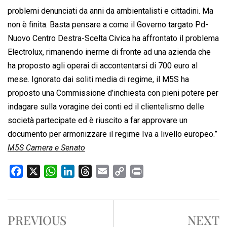
problemi denunciati da anni da ambientalisti e cittadini. Ma
non è finita. Basta pensare a come il Governo targato Pd-
Nuovo Centro Destra-Scelta Civica ha affrontato il problema
Electrolux, rimanendo inerme di fronte ad una azienda che
ha proposto agli operai di accontentarsi di 700 euro al
mese. Ignorato dai soliti media di regime, il M5S ha
proposto una Commissione d’inchiesta con pieni potere per
indagare sulla voragine dei conti ed il clientelismo delle
società partecipate ed è riuscito a far approvare un
documento per armonizzare il regime Iva a livello europeo.”
M5S Camera e Senato
F
X
W
L
T
E
C
P
a
h
i
h
m
o
r
c
a
n
r
a
p
i
e
t
k
e
i
y
n
PREVIOUS
NEXT
b
s
e
a
l
L
t