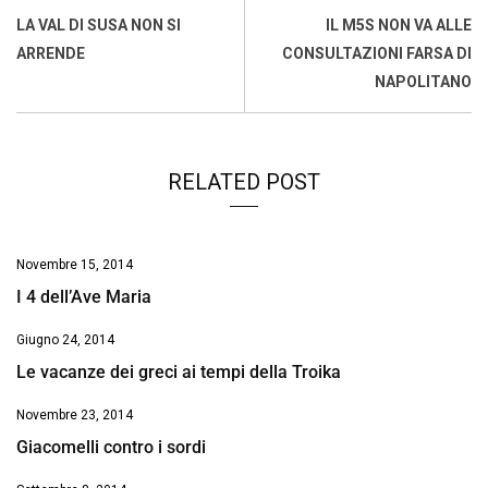
o
A
d
d
i
LA VAL DI SUSA NON SI
IL M5S NON VA ALLE
o
p
I
s
n
ARRENDE
CONSULTAZIONI FARSA DI
k
p
n
k
NAPOLITANO
RELATED POST
Novembre 15, 2014
I 4 dell’Ave Maria
Giugno 24, 2014
Le vacanze dei greci ai tempi della Troika
Novembre 23, 2014
Giacomelli contro i sordi