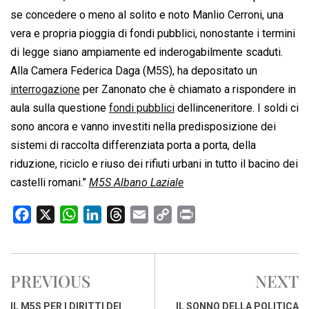
se concedere o meno al solito e noto Manlio Cerroni, una
vera e propria pioggia di fondi pubblici, nonostante i termini
di legge siano ampiamente ed inderogabilmente scaduti.
Alla Camera Federica Daga (M5S), ha depositato un
interrogazione
per Zanonato che è chiamato a rispondere in
aula sulla questione
fondi pubblici
dellinceneritore. I soldi ci
sono ancora e vanno investiti nella predisposizione dei
sistemi di raccolta differenziata porta a porta, della
riduzione, riciclo e riuso dei rifiuti urbani in tutto il bacino dei
castelli romani.”
M5S Albano Laziale
F
X
W
L
T
E
C
P
a
h
i
h
m
o
r
c
a
n
r
a
p
i
e
t
k
e
i
y
n
PREVIOUS
NEXT
b
s
e
a
l
L
t
o
A
d
d
i
IL M5S PER I DIRITTI DEI
IL SONNO DELLA POLITICA