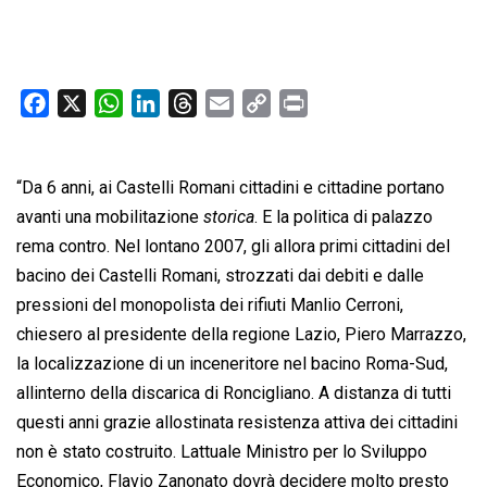
F
X
W
L
T
E
C
P
a
h
i
h
m
o
r
c
a
n
r
a
p
i
“Da 6 anni, ai Castelli Romani cittadini e cittadine portano
e
t
k
e
i
y
n
b
s
e
a
l
L
t
avanti una mobilitazione 
storica
. E la politica di palazzo
o
A
d
d
i
rema contro. Nel lontano 2007, gli allora primi cittadini del
o
p
I
s
n
bacino dei Castelli Romani, strozzati dai debiti e dalle
k
p
n
k
pressioni del monopolista dei rifiuti Manlio Cerroni,
chiesero al presidente della regione Lazio, Piero Marrazzo,
la localizzazione di un inceneritore nel bacino Roma-Sud,
allinterno della discarica di Roncigliano. A distanza di tutti
questi anni grazie allostinata resistenza attiva dei cittadini
non è stato costruito. Lattuale Ministro per lo Sviluppo
Economico, Flavio Zanonato dovrà decidere molto presto