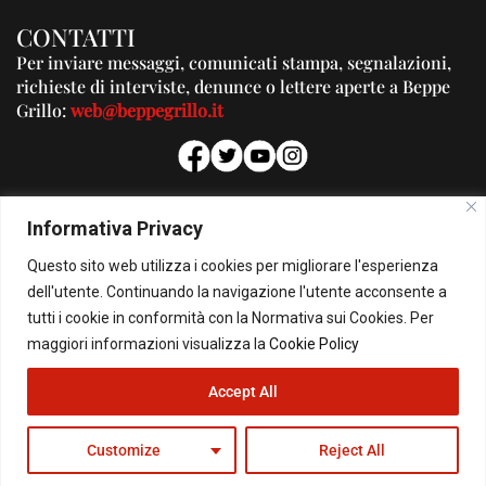
CONTATTI
Per inviare messaggi, comunicati stampa, segnalazioni,
richieste di interviste, denunce o lettere aperte a Beppe
Grillo:
web@beppegrillo.it
PUBBLICITA'
Informativa Privacy
Per la tua pubblicità su questo Blog:
Questo sito web utilizza i cookies per migliorare l'esperienza
pubblicita@beppegrillo.it
dell'utente. Continuando la navigazione l'utente acconsente a
tutti i cookie in conformità con la Normativa sui Cookies. Per
HOMEPAGE
COOKIE POLICY
PRIVACY POLICY
CONTATTI
maggiori informazioni visualizza la
Cookie Policy
Accept All
© Copyright 2026 - Il Blog di Beppe Grillo. All Rights Reserved - Powered by
happygrafic.com
Customize
Reject All