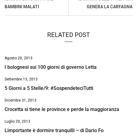
o
p
I
s
n
BAMBINI MALATI
GENERA LA CARFAGNA
k
p
n
k
RELATED POST
Agosto 20, 2013
I bolognesi sui 100 giorni di governo Letta
Settembre 13, 2013
5 Giorni a 5 Stelle/9: #SospendeteciTutti
Dicembre 31, 2013
Crocetta si tiene le province e perde la maggioranza
Luglio 20, 2013
Limportante è dormire tranquilli – di Dario Fo