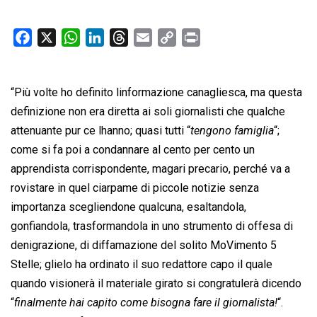
F
X
W
L
T
E
C
P
a
h
i
h
m
o
r
c
a
n
r
a
p
i
“Più volte ho definito linformazione canagliesca, ma questa
e
t
k
e
i
y
n
b
s
e
a
l
L
t
definizione non era diretta ai soli giornalisti che qualche
o
A
d
d
i
attenuante pur ce lhanno; quasi tutti “
tengono famiglia
“;
o
p
I
s
n
come si fa poi a condannare al cento per cento un
k
p
n
k
apprendista corrispondente, magari precario, perché va a
rovistare in quel ciarpame di piccole notizie senza
importanza scegliendone qualcuna, esaltandola,
gonfiandola, trasformandola in uno strumento di offesa di
denigrazione, di diffamazione del solito MoVimento 5
Stelle; glielo ha ordinato il suo redattore capo il quale
quando visionerà il materiale girato si congratulerà dicendo
“
finalmente hai capito come bisogna fare il giornalista!
“.