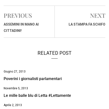
c
a
n
r
a
p
i
e
t
k
e
i
y
n
PREVIOUS
NEXT
b
s
e
a
l
L
t
o
A
d
d
i
ASSEMINI IN MANO AI
LA STAMPA FA SCHIFO
o
p
I
s
n
CITTADINI!
k
p
n
k
RELATED POST
Giugno 27, 2013
Poverini i giornalisti parlamentari
Novembre 5, 2013
Le mille balle blu di Letta #Lettamente
Aprile 2, 2013