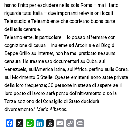
hanno finito per escludere nella sola Roma – ma il fatto
riguarda tutta Italia – due importanti televisioni locali:
Telestudio e Teleambiente che coprivano buona parte
dellItalia centrale.
Teleambiente, in particolare – lo posso affermare con
cognizione di causa – insieme ad Arcoiris e al Blog di
Beppe Grillo su Internet, non ha mai praticato nessuna
censura. Ha trasmesso documentari su Cuba, sul
Venezuela, sullAmerica latina, sullAfrica, perfino sulla Corea,
sul Movimento 5 Stelle. Queste emittenti sono state private
della loro frequenza; 30 persone in attesa di sapere se il
loro posto di lavoro sarà perso definitivamente o se la
Terza sezione del Consiglio di Stato deciderà
diversamente.”
Mario Albanesi
F
X
W
L
T
E
C
P
a
h
i
h
m
o
r