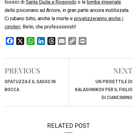
tossici di
Santa Giulia a Rogoredo
o la
tomba imperiale
dello psiconano ad Arcore, in gran parte ancora inutilizzata.
Ci rubano tutto, anche la morte e
privatizzeranno anche i
cimiteri
. Belin, che professionisti!
F
X
W
L
T
E
C
P
a
h
i
h
m
o
r
c
a
n
r
a
p
i
e
t
k
e
i
y
n
PREVIOUS
NEXT
b
s
e
a
l
L
t
o
A
d
d
i
SPATUZZA E IL SASSO IN
UN PROIETTILE DI
o
p
I
s
n
BOCCA
KALASHNIKOV PER IL FIGLIO
k
p
n
k
DI CIANCIMINO
RELATED POST