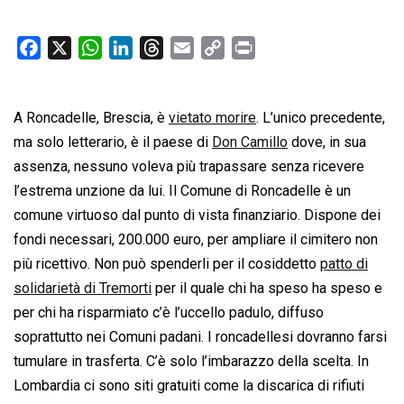
F
X
W
L
T
E
C
P
a
h
i
h
m
o
r
c
a
n
r
a
p
i
A Roncadelle, Brescia, è
e
t
k
e
vietato morire
i
y
n
. L’unico precedente,
b
s
e
a
l
L
t
ma solo letterario, è il paese di
Don Camillo
dove, in sua
o
A
d
d
i
assenza, nessuno voleva più trapassare senza ricevere
o
p
I
s
n
l’estrema unzione da lui. Il Comune di Roncadelle è un
k
p
n
k
comune virtuoso dal punto di vista finanziario. Dispone dei
fondi necessari, 200.000 euro, per ampliare il cimitero non
più ricettivo. Non può spenderli per il cosiddetto
patto di
solidarietà di Tremorti
per il quale chi ha speso ha speso e
per chi ha risparmiato c’è l’uccello padulo, diffuso
soprattutto nei Comuni padani. I roncadellesi dovranno farsi
tumulare in trasferta. C’è solo l’imbarazzo della scelta. In
Lombardia ci sono siti gratuiti come la discarica di rifiuti