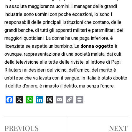
in assoluta maggioranza uomini. I manager delle grandi
industrie sono uomini con poche eccezioni, lo sono i
responsabili delle principali Istituzioni che contano, delle
grandi banche, di tutti gli apparati militari e paramilitari, dei
maggiori quotidiani. La donna ha una paga inferiore. è
licenziata se aspetta un bambino. La
donna oggetto
è
ovunque, rappresentazione di una società malata: dai culi
della televisione alle tette delle riviste, al lettone di Papi.
Rifiutarsi ai desideri del vicino, dell’amico, del marito è
un’offesa che va lavata con il sangue. In Italia è stato abolito
il
delitto d’onore
, è rimasto il delitto, ma senza l’onore.
F
X
W
L
T
E
C
P
a
h
i
h
m
o
r
c
a
n
r
a
p
i
e
t
k
e
i
y
n
PREVIOUS
NEXT
b
s
e
a
l
L
t