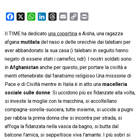
F
X
W
L
T
E
C
P
a
h
i
h
m
o
r
c
a
n
r
a
p
i
Il TIME ha dedicato
una copertina
a Aisha, una ragazza
e
t
k
e
i
y
n
afgana
mutilata
del naso e delle orecchie dai talebani per
b
s
e
a
l
L
t
aver abbandonato la sua casa (i talebani in seguito
hanno
o
A
d
d
i
negato
di essere stati i carnefici, ndr). I nostri soldati sono
o
p
I
s
n
in
Afghanistan
anche per questo, per portare la civiltà a
k
p
n
k
menti ottenebrate dal fanatismo religioso Una missione di
Pace e di Civiltà mentre in Italia è in atto una
macelleria
sociale sulle donne
. Si uccidono più ex fidanzate alla volta,
si investe la moglie con la macchina, si accoltellano
compagna-sorella-suocera, tutte insieme, si uccide a pugni
per rabbia la prima donna che si incontra per strada, si
affoga la fidanzata nella vasca da bagno, si butta dal
balcone l’amica, si seppellisce viva l’amante. I più sobri si