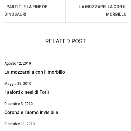
o
A
d
d
i
I PARTITI E LA FINE DEI
LA MOZZARELLA CON IL
o
p
I
s
n
DINOSAURI
MORBILLO
k
p
n
k
RELATED POST
Agosto 12, 2010
La mozzarella con il morbillo
Maggio 25, 2010
I salotti cinesi di Forlì
Dicembre 3, 2010
Corona e l’uomo invisibile
Dicembre 11, 2010