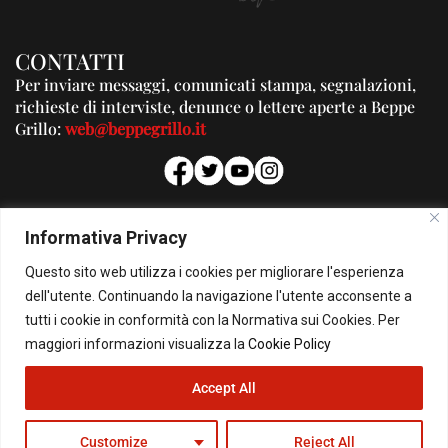
CONTATTI
Per inviare messaggi, comunicati stampa, segnalazioni,
richieste di interviste, denunce o lettere aperte a Beppe
Grillo:
web@beppegrillo.it
PUBBLICITA'
Informativa Privacy
Per la tua pubblicità su questo Blog:
Questo sito web utilizza i cookies per migliorare l'esperienza
pubblicita@beppegrillo.it
dell'utente. Continuando la navigazione l'utente acconsente a
tutti i cookie in conformità con la Normativa sui Cookies. Per
HOMEPAGE
COOKIE POLICY
PRIVACY POLICY
CONTATTI
maggiori informazioni visualizza la
Cookie Policy
Accept All
© Copyright 2026 - Il Blog di Beppe Grillo. All Rights Reserved - Powered by
happygrafic.com
Customize
Reject All