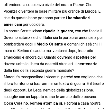
offendono la coscienza civile del nostro Paese. Che
Vicenza diventerà la base militare più grande di Europa. E
che da questa base possono partire i
bombardieri
americani
per uccidere.
La nostra Costituzione
ripudia la guerra
, con che faccia il
Governo autorizza che lItalia sia la portaerei americana per
bombardare oggi il
Medio Oriente
e domani chissà chi. Il
muro di Berlino è caduto ma, ventanni dopo, lesercito
americano è ancora qui. Quanto dovremo aspettare per
riavere unItalia libera da eserciti stranieri: il
centenario
della fine della seconda guerra mondiale?
Maroni fa manganellare i vicentini perché non vogliono che
il loro territorio si trasformi in un teatro di guerra. E il trionfo
degli opposti. La Lega, nemica della globalizzazione,
accoglie con un tappeto rosso le armate doltre oceano.
Coca Cola no
,
bomba atomica si
. Padroni a casa nostra