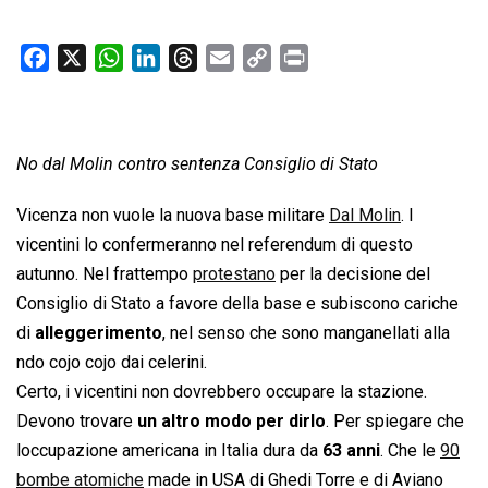
F
X
W
L
T
E
C
P
a
h
i
h
m
o
r
c
a
n
r
a
p
i
e
t
k
e
i
y
n
No dal Molin contro sentenza Consiglio di Stato
b
s
e
a
l
L
t
o
A
d
d
i
Vicenza non vuole la nuova base militare
Dal Molin
. I
o
p
I
s
n
vicentini lo confermeranno nel referendum di questo
k
p
n
k
autunno. Nel frattempo
protestano
per la decisione del
Consiglio di Stato a favore della base e subiscono cariche
di 
alleggerimento
, nel senso che sono manganellati alla
ndo cojo cojo dai celerini.
Certo, i vicentini non dovrebbero occupare la stazione.
Devono trovare
un altro modo per dirlo
. Per spiegare che
loccupazione americana in Italia dura da
63 anni
. Che le
90
bombe atomiche
made in USA di Ghedi Torre e di Aviano