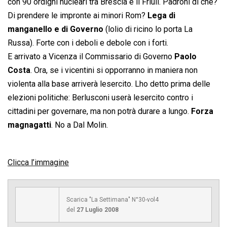
con 90 ordigni nucleari tra Brescia e il Friuli. Padroni di che?
Di prendere le impronte ai minori Rom?
Lega di
manganello e di Governo
(lolio di ricino lo porta La
Russa). Forte con i deboli e debole con i forti.
E arrivato a Vicenza il Commissario di Governo
Paolo
Costa
. Ora, se i vicentini si opporranno in maniera non
violenta alla base arriverà lesercito. Lho detto prima delle
elezioni politiche: Berlusconi userà lesercito contro i
cittadini per governare, ma non potrà durare a lungo.
Forza
magnagatti
. No a Dal Molin.
Clicca l’immagine
Scarica "La Settimana" N°30-vol4
del
27 Luglio 2008