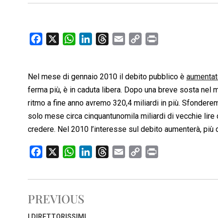
F
X
W
L
T
E
C
P
a
h
i
h
m
o
r
c
a
n
r
a
p
i
Nel mese di gennaio 2010 il debito pubblico è
e
t
k
e
i
y
n
aumentato
b
s
e
a
l
L
t
ferma più, è in caduta libera. Dopo una breve sosta nel
o
A
d
d
i
ritmo a fine anno avremo 320,4 miliardi in più. Sfondere
o
p
I
s
n
solo mese circa cinquantunomila miliardi di vecchie lire
k
p
n
k
credere. Nel 2010 l’interesse sul debito aumenterà, più deb
F
X
W
L
T
E
C
P
a
h
i
h
m
o
r
c
a
n
r
a
p
i
e
t
k
e
i
y
n
PREVIOUS
b
s
e
a
l
L
t
o
A
d
d
i
I DIRETTORISSIMI