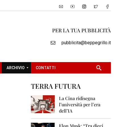
PER LA TUA PUBBLICITÀ
pubblicita@beppegrillo.it
ARCHIVIO
CONTATTI
TERRA FUTURA
2
0
La Cina ridisegna
0
l’università per l’era
5
dell’IA
2
0
Elon Musk: “Tra dieci