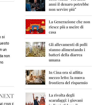
0
anni il denaro potrebbe
6
non servire più”
2
0
La Generazione che non
0
7
riesce più a uscire di
casa
2
 si
0
questo
0
Gli allevamenti di polli
8
stanno alimentando i
in un
batteri della diarrea
 da non
2
umana
0
no.
0
9
In Cina ora si affitta
mezzo letto: la nuova
2
frontiera del risparmio
0
1
0
NEXT
La rivolta degli
scarafaggi: i giovani
2
E CIVILE