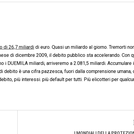
 di 26,7 miliardi
di euro. Quasi un miliardo al giorno. Tremorti non
 mese di dicembre 2009, il debito pubblico sta accelerando. Con 
mo i DUEMILA miliardi, arriveremo a 2.081,5 miliardi. Accumulare 
 di debito è una cifra pazzesca, fuori dalla comprensione umana,
ito, più interessi. più default per tutti. Più elicotteri per qualcu
I MONDIALI DELLA PROTEZION