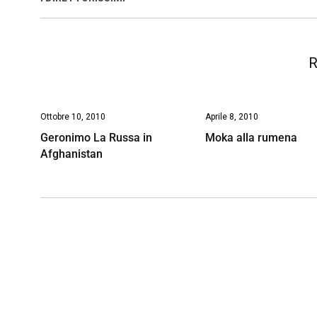
o
p
I
s
n
k
p
n
k
R
Ottobre 10, 2010
Aprile 8, 2010
Geronimo La Russa in
Moka alla rumena
Afghanistan