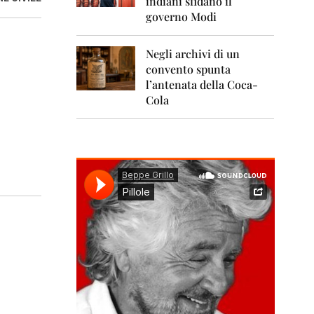
indiani sfidano il
0
1
governo Modi
1
Negli archivi di un
2
0
convento spunta
1
l’antenata della Coca-
2
Cola
2
0
1
3
2
0
1
4
2
0
1
5
2