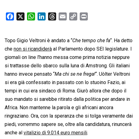
F
X
W
L
T
E
C
P
a
h
i
h
m
o
r
c
a
n
r
a
p
i
Topo Gigio Veltroni è andato a “
e
t
k
e
i
Che tempo che fa
y
n
“. Ha detto
b
s
e
a
l
L
t
che
non si ricandiderà
al Parlamento dopo SEI legislature. I
o
A
d
d
i
giornali on line l’hanno messa come prima notizia neppure
o
p
I
s
n
si trattasse dello sbarco sulla luna di Amstrong. Gli italiani
k
p
n
k
hanno invece pensato “
Ma chi se ne frega!
“. Uòlter Veltroni
si era già confessato in passato con lo stuoino Fazio, ai
tempi in cui era sindaco di Roma. Giurò allora che dopo il
suo mandato si sarebbe ritirato dalla politica per andare in
Africa. Non mantenne la parola e gli africani ancora
ringraziano. Ora, con la speranza che si tolga veramente dai
piedi, vorremmo sapere se, oltre alla candidatura, rinuncerà
anche al
vitalizio di 9.014 euro mensili
.