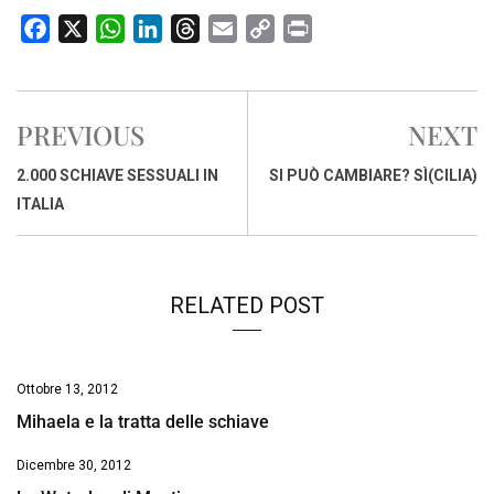
F
X
W
L
T
E
C
P
a
h
i
h
m
o
r
c
a
n
r
a
p
i
e
t
k
e
i
y
n
PREVIOUS
NEXT
b
s
e
a
l
L
t
o
A
d
d
i
2.000 SCHIAVE SESSUALI IN
SI PUÒ CAMBIARE? SÌ(CILIA)
o
p
I
s
n
ITALIA
k
p
n
k
RELATED POST
Ottobre 13, 2012
Mihaela e la tratta delle schiave
Dicembre 30, 2012