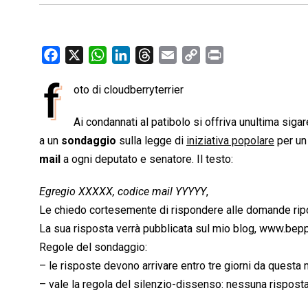
F
X
W
L
T
E
C
P
a
h
i
h
m
o
r
f
oto di cloudberryterrier
c
a
n
r
a
p
i
e
t
k
e
i
y
n
Ai condannati al patibolo si offriva unultima sigar
b
s
e
a
l
L
t
a un
sondaggio
sulla legge di
iniziativa popolare
per un
o
A
d
d
i
mail
a ogni deputato e senatore. Il testo:
o
p
I
s
n
k
p
n
k
Egregio XXXXX, codice mail YYYYY
,
Le chiedo cortesemente di rispondere alle domande ripo
La sua risposta verrà pubblicata sul mio blog, www.beppeg
Regole del sondaggio:
– le risposte devono arrivare entro tre giorni da questa 
– vale la regola del silenzio-dissenso: nessuna rispost