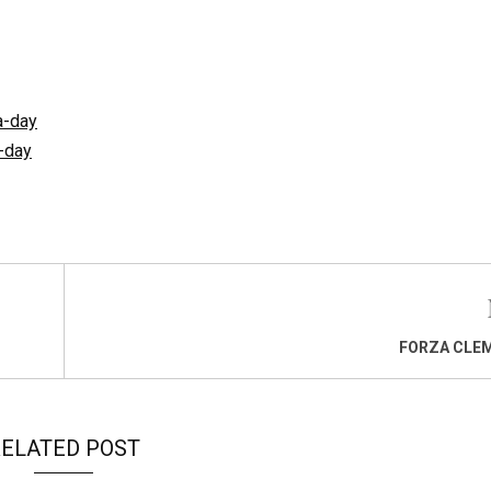
a-day
-day
FORZA CLEM
ELATED POST