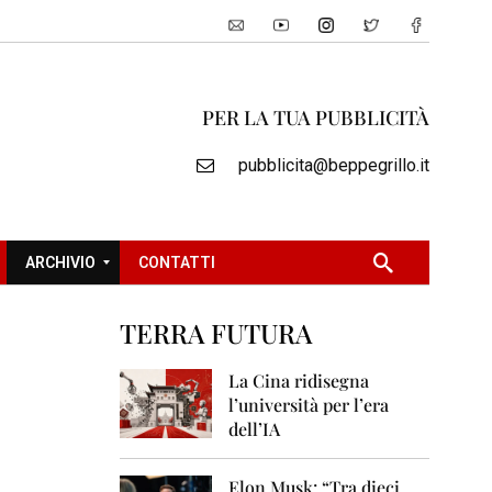
PER LA TUA PUBBLICITÀ
pubblicita@beppegrillo.it
ARCHIVIO
CONTATTI
TERRA FUTURA
2
0
La Cina ridisegna
0
l’università per l’era
5
dell’IA
2
0
Elon Musk: “Tra dieci