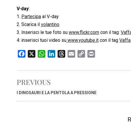
V-day
:
1.
Partecipa
al V-day
2. Scarica il
volantino
3. Inserisci le tue foto su
www.flickr.com
con il tag:
Vaff
4: inserisci tuoi video su
www.youtube.it
con il tag
Vaffa
F
X
W
L
T
E
C
P
a
h
i
h
m
o
r
c
a
n
r
a
p
i
e
t
k
e
i
y
n
PREVIOUS
b
s
e
a
l
L
t
o
A
d
d
i
I DINOSAURI E LA PENTOLA A PRESSIONE
o
p
I
s
n
k
p
n
k
R