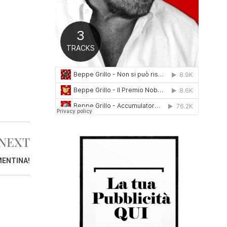
0
1
6
NEXT
ENTINA!