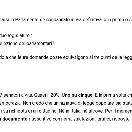
darsi in Parlamento se condannato in via definitiva, o in primo o
 due legislature?
l’elezione dei parlamentari?
ndola che le tre domande poste equivalgono ai tre punti della legg
 senatori a vita. Quasi il 20%.
Uno su cinque
. E la prima volta c
democrazia. Non credo che uniniziativa di legge popolare sia stat
u richiesta di un cittadino. Né in Italia, né altrove. Per il mome
un documento
riassuntivo con nomi, valutazioni, grafici, risposte,