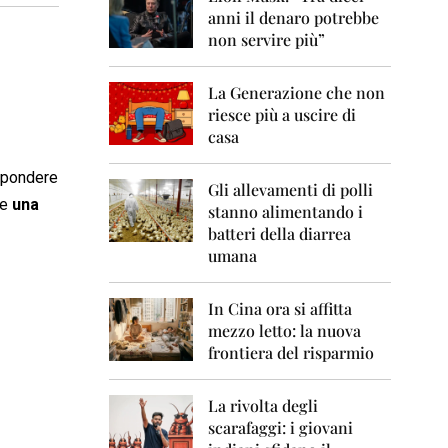
0
anni il denaro potrebbe
6
non servire più”
2
0
La Generazione che non
0
7
riesce più a uscire di
casa
2
0
ispondere
0
Gli allevamenti di polli
te
una
8
stanno alimentando i
batteri della diarrea
2
umana
0
0
9
In Cina ora si affitta
mezzo letto: la nuova
2
frontiera del risparmio
0
1
0
La rivolta degli
scarafaggi: i giovani
2