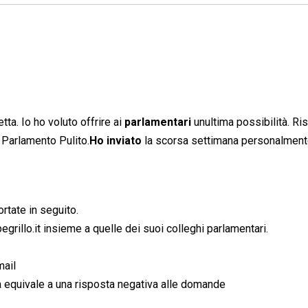
etta. Io ho voluto offrire ai
parlamentari
unultima possibilità. R
 Parlamento Pulito.
Ho inviato
la scorsa settimana personalmen
rtate in seguito.
rillo.it insieme a quelle dei suoi colleghi parlamentari.
mail
a equivale a una risposta negativa alle domande