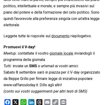
politico, intellettuale e morale; e sempre più invasivi sul
piano del potere e della formazione del ceto politico. Sono
quindi favorevole alla preferenza singola con un’altra legge
elettorale.
Leggete tutte le risposte sul
documento
riepilogativo.
Promuovi il V-day!
Meetup:
contattate il vostro
giornale locale
inviandogli il
programma della giornata
Tutti:
inviate un
SMS
o un’email ai vostri amici:
Sabato 8 settembre sarò in piazza per il V-day organizzato
da Beppe Grillo per firmare legge di iniziativa popolare
www.vaffanculoday.it. Dillo agli altri! 
(conto sui vostri suggerimenti per altri testi di SMS)
F
X
W
L
T
E
C
P