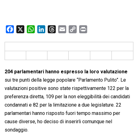
F
X
W
L
T
E
C
P
a
h
i
h
m
o
r
c
a
n
r
a
p
i
e
t
k
e
i
y
n
b
s
e
a
l
L
t
o
A
d
d
i
204 parlamentari hanno espresso la loro valutazione
o
p
I
s
n
sui tre punti della legge popolare “Parlamento Pulito”. Le
k
p
n
k
valutazioni positive sono state rispettivamente 122 per la
preferenza diretta, 109 per la non eleggibilità dei candidati
condannati e 82 per la limitazione a due legislature. 22
parlamentari hanno risposto fuori tempo massimo per
cause diverse, ho deciso di inserirli comunque nel
sondaggio.