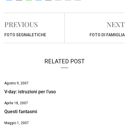
a
h
i
h
m
o
r
c
a
n
r
a
p
i
e
t
k
e
i
y
n
PREVIOUS
NEXT
b
s
e
a
l
L
t
o
A
d
d
i
FOTO SEGNALETICHE
FOTO DI FAMIGLIA
o
p
I
s
n
k
p
n
k
RELATED POST
Agosto 9, 2007
V-day: istruzioni per l’uso
Aprile 18, 2007
Questi fantasmi
Maggio 1, 2007