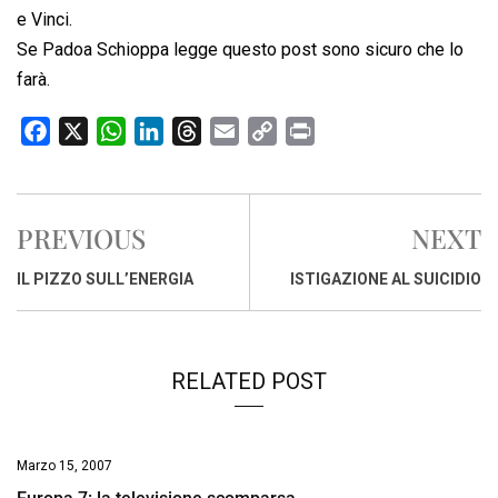
e Vinci.
Se Padoa Schioppa legge questo post sono sicuro che lo
farà.
F
X
W
L
T
E
C
P
a
h
i
h
m
o
r
c
a
n
r
a
p
i
e
t
k
e
i
y
n
PREVIOUS
NEXT
b
s
e
a
l
L
t
o
A
d
d
i
IL PIZZO SULL’ENERGIA
ISTIGAZIONE AL SUICIDIO
o
p
I
s
n
k
p
n
k
RELATED POST
Marzo 15, 2007