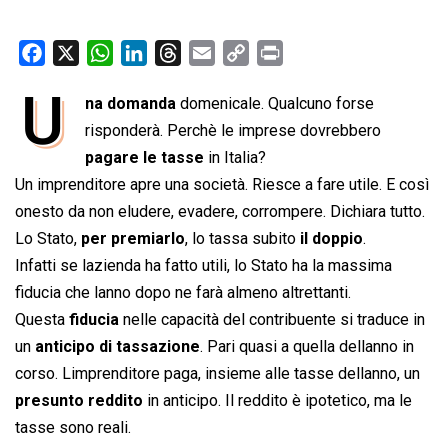
F
X
W
L
T
E
C
P
a
h
i
h
m
o
r
U
na domanda
domenicale. Qualcuno forse
c
a
n
r
a
p
i
e
risponderà. Perchè le imprese dovrebbero
t
k
e
i
y
n
b
s
e
a
l
L
t
pagare le tasse
in Italia?
o
A
d
d
i
Un imprenditore apre una società. Riesce a fare utile. E così
o
p
I
s
n
onesto da non eludere, evadere, corrompere. Dichiara tutto.
k
p
n
k
Lo Stato,
per premiarlo
, lo tassa subito
il doppio
.
Infatti se lazienda ha fatto utili, lo Stato ha la massima
fiducia che lanno dopo ne farà almeno altrettanti.
Questa
fiducia
nelle capacità del contribuente si traduce in
un
anticipo di tassazione
. Pari quasi a quella dellanno in
corso. Limprenditore paga, insieme alle tasse dellanno, un
presunto reddito
in anticipo. Il reddito è ipotetico, ma le
tasse sono reali.