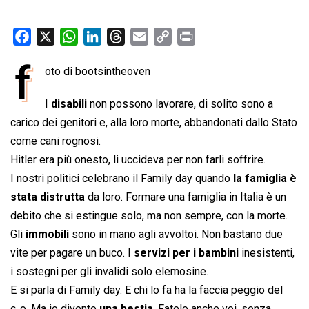
F
X
W
L
T
E
C
P
a
h
i
h
m
o
r
f
oto di bootsintheoven
c
a
n
r
a
p
i
e
t
k
e
i
y
n
I
disabili
non possono lavorare, di solito sono a
b
s
e
a
l
L
t
carico dei genitori e, alla loro morte, abbandonati dallo Stato
o
A
d
d
i
come cani rognosi.
o
p
I
s
n
Hitler era più onesto, li uccideva per non farli soffrire.
k
p
n
k
I nostri politici celebrano il Family day quando
la famiglia è
stata distrutta
da loro. Formare una famiglia in Italia è un
debito che si estingue solo, ma non sempre, con la morte.
Gli
immobili
sono in mano agli avvoltoi. Non bastano due
vite per pagare un buco. I
servizi per i bambini
inesistenti,
i sostegni per gli invalidi solo elemosine.
E si parla di Family day. E chi lo fa ha la faccia peggio del
c..o. Ma io divento
una bestia
. Fatelo anche voi, senza