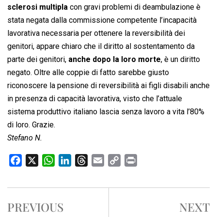
sclerosi multipla
con gravi problemi di deambulazione è
stata negata dalla commissione competente l’incapacità
lavorativa necessaria per ottenere la reversibilità dei
genitori, appare chiaro che il diritto al sostentamento da
parte dei genitori,
anche dopo la loro morte
, è un diritto
negato. Oltre alle coppie di fatto sarebbe giusto
riconoscere la pensione di reversibilità ai figli disabili anche
in presenza di capacità lavorativa, visto che l’attuale
sistema produttivo italiano lascia senza lavoro a vita l’80%
di loro. Grazie.
Stefano N.
F
X
W
L
T
E
C
P
a
h
i
h
m
o
r
c
a
n
r
a
p
i
e
t
k
e
i
y
n
PREVIOUS
NEXT
b
s
e
a
l
L
t