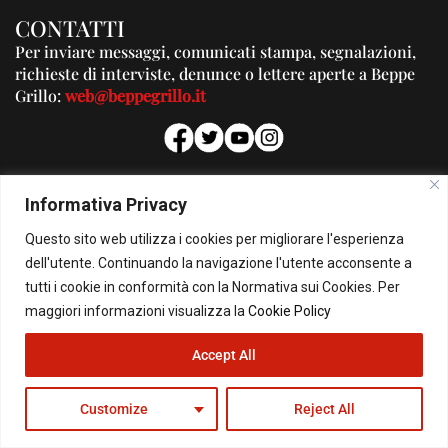
CONTATTI
Per inviare messaggi, comunicati stampa, segnalazioni,
richieste di interviste, denunce o lettere aperte a Beppe
Grillo:
web@beppegrillo.it
PUBBLICITA'
Informativa Privacy
Per la tua pubblicità su questo Blog:
Questo sito web utilizza i cookies per migliorare l'esperienza
pubblicita@beppegrillo.it
dell'utente. Continuando la navigazione l'utente acconsente a
tutti i cookie in conformità con la Normativa sui Cookies. Per
HOMEPAGE
COOKIE POLICY
PRIVACY POLICY
CONTATTI
maggiori informazioni visualizza la
Cookie Policy
Accept All
© Copyright 2026 - Il Blog di Beppe Grillo. All Rights Reserved - Powered by
happygrafic.com
Customize
Reject All