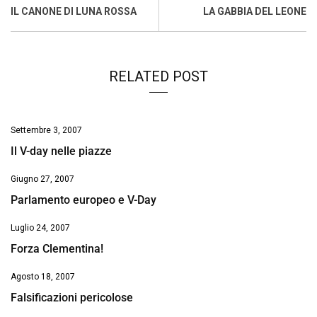
o
A
d
d
i
IL CANONE DI LUNA ROSSA
LA GABBIA DEL LEONE
o
p
I
s
n
k
p
n
k
RELATED POST
Settembre 3, 2007
Il V-day nelle piazze
Giugno 27, 2007
Parlamento europeo e V-Day
Luglio 24, 2007
Forza Clementina!
Agosto 18, 2007
Falsificazioni pericolose