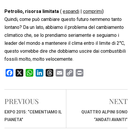
Petrolio, risorsa limitata
(
espandi
|
comprimi
)
Quindi, come può cambiare questo futuro nemmeno tanto
lontano? Da un lato, abbiamo il problema del cambiamento
climatico che, se lo prendiamo seriamente e seguiamo i
leader del mondo a mantenere il clima entro il limite di 2°C,
questo vorrebbe dire che dobbiamo uscire dai combustibili
fossili molto, molto velocemente.
F
X
W
L
T
E
C
P
a
h
i
h
m
o
r
c
a
n
r
a
p
i
e
t
k
e
i
y
n
PREVIOUS
NEXT
b
s
e
a
l
L
t
o
A
d
d
i
EXPO 2015: “CEMENTIAMO IL
QUATTRO ALPINI SONO
o
p
I
s
n
PIANETA”
“ANDATI AVANTI”
k
p
n
k