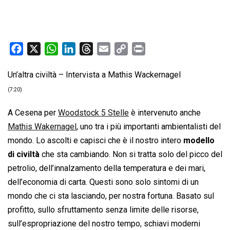
F
X
W
L
T
E
C
P
a
h
i
h
m
o
r
Un’altra civiltà – Intervista a Mathis Wackernagel
c
a
n
r
a
p
i
e
t
k
e
i
y
n
(7:20)
b
s
e
a
l
L
t
A Cesena per
Woodstock 5 Stelle
è intervenuto anche
o
A
d
d
i
Mathis Wakernagel
, uno tra i più importanti ambientalisti del
o
p
I
s
n
mondo. Lo ascolti e capisci che è il nostro intero
modello
k
p
n
k
di civiltà
che sta cambiando. Non si tratta solo del picco del
petrolio, dell’innalzamento della temperatura e dei mari,
dell’economia di carta. Questi sono solo sintomi di un
mondo che ci sta lasciando, per nostra fortuna. Basato sul
profitto, sullo sfruttamento senza limite delle risorse,
sull’espropriazione del nostro tempo, schiavi moderni