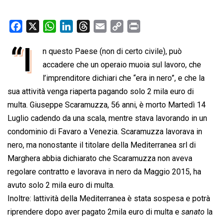
F
X
W
L
T
E
C
P
a
h
i
h
m
o
r
“I
n questo Paese (non di certo civile), può
c
a
n
r
a
p
i
e
accadere che un operaio muoia sul lavoro, che
t
k
e
i
y
n
b
s
e
a
l
L
t
l’imprenditore dichiari che “era in nero”, e che la
o
A
d
d
i
sua attività venga riaperta pagando solo 2 mila euro di
o
p
I
s
n
multa. Giuseppe Scaramuzza, 56 anni, è morto Martedì 14
k
p
n
k
Luglio cadendo da una scala, mentre stava lavorando in un
condominio di Favaro a Venezia. Scaramuzza lavorava in
nero, ma nonostante il titolare della Mediterranea srl di
Marghera abbia dichiarato che Scaramuzza non aveva
regolare contratto e lavorava in nero da Maggio 2015, ha
avuto solo 2 mila euro di multa.
Inoltre: lattività della Mediterranea è stata sospesa e potrà
riprendere dopo aver pagato 2mila euro di multa e 
sanato
 la