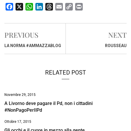
F
X
W
L
T
E
C
P
a
h
i
h
m
o
r
c
a
n
r
a
p
i
e
t
k
e
i
y
n
PREVIOUS
NEXT
b
s
e
a
l
L
t
o
A
d
d
i
LA NORMA #AMMAZZABLOG
ROUSSEAU
o
p
I
s
n
k
p
n
k
RELATED POST
Novembre 29, 2015
A Livorno deve pagare il Pd, non i cittadini
#NonPagoPerIlPd
Ottobre 17, 2015
Gli occhi e il cuore in mezzo alla gente