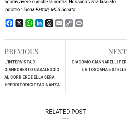
sopravvivere è anche la nostra. Nessuno verrà lasciato
indietro.”
Elena Fattori, M5S Senato
F
X
W
L
T
E
C
P
a
h
i
h
m
o
r
c
a
n
r
a
p
i
e
t
k
e
i
y
n
PREVIOUS
NEXT
b
s
e
a
l
L
t
o
A
d
d
i
L’INTERVISTA DI
GIACOMO GIANNARELLI PER
o
p
I
s
n
GIANROBERTO CASALEGGIO
LA TOSCANA 5 STELLE
k
p
n
k
AL CORRIERE DELLA SERA
#REDDITODICITTADINANZA
RELATED POST