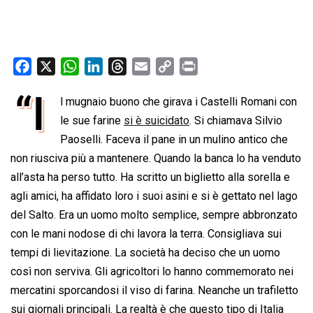
F
X
W
L
T
E
C
P
a
h
i
h
m
o
r
“I
l mugnaio buono che girava i Castelli Romani con
c
a
n
r
a
p
i
e
le sue farine
t
k
si è suicidato
e
i
y
. Si chiamava Silvio
n
b
s
e
a
l
L
t
Paoselli. Faceva il pane in un mulino antico che
o
A
d
d
i
non riusciva più a mantenere. Quando la banca lo ha venduto
o
p
I
s
n
all’asta ha perso tutto. Ha scritto un biglietto alla sorella e
k
p
n
k
agli amici, ha affidato loro i suoi asini e si è gettato nel lago
del Salto. Era un uomo molto semplice, sempre abbronzato
con le mani nodose di chi lavora la terra. Consigliava sui
tempi di lievitazione. La società ha deciso che un uomo
così non serviva. Gli agricoltori lo hanno commemorato nei
mercatini sporcandosi il viso di farina. Neanche un trafiletto
sui giornali principali. La realtà è che questo tipo di Italia