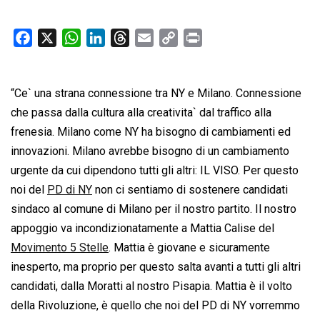
F
X
W
L
T
E
C
P
a
h
i
h
m
o
r
c
a
n
r
a
p
i
“Ce` una strana connessione tra NY e Milano. Connessione
e
t
k
e
i
y
n
b
s
e
a
l
L
t
che passa dalla cultura alla creativita` dal traffico alla
o
A
d
d
i
frenesia. Milano come NY ha bisogno di cambiamenti ed
o
p
I
s
n
innovazioni. Milano avrebbe bisogno di un cambiamento
k
p
n
k
urgente da cui dipendono tutti gli altri: IL VISO. Per questo
noi del
PD di NY
non ci sentiamo di sostenere candidati
sindaco al comune di Milano per il nostro partito. Il nostro
appoggio va incondizionatamente a Mattia Calise del
Movimento 5 Stelle
. Mattia è giovane e sicuramente
inesperto, ma proprio per questo salta avanti a tutti gli altri
candidati, dalla Moratti al nostro Pisapia. Mattia è il volto
della Rivoluzione, è quello che noi del PD di NY vorremmo