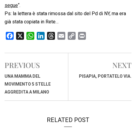
segue
“.
Ps: la lettera è stata rimossa dal sito del Pd di NY, ma era
già stata copiata in Rete…
F
X
W
L
T
E
C
P
a
h
i
h
m
o
r
c
a
n
r
a
p
i
e
t
k
e
i
y
n
PREVIOUS
NEXT
b
s
e
a
l
L
t
o
A
d
d
i
UNA MAMMA DEL
PISAPIA, PORTATELO VIA.
o
p
I
s
n
MOVIMENTO 5 STELLE
k
p
n
k
AGGREDITA A MILANO
RELATED POST