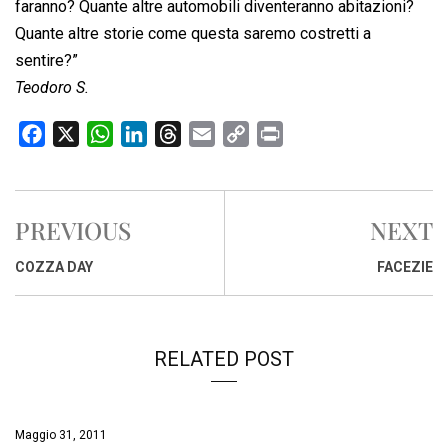
faranno? Quante altre automobili diventeranno abitazioni?
Quante altre storie come questa saremo costretti a
sentire?”
Teodoro S.
F
X
W
L
T
E
C
P
a
h
i
h
m
o
r
c
a
n
r
a
p
i
e
t
k
e
i
y
n
PREVIOUS
NEXT
b
s
e
a
l
L
t
o
A
d
d
i
COZZA DAY
FACEZIE
o
p
I
s
n
k
p
n
k
RELATED POST
Maggio 31, 2011