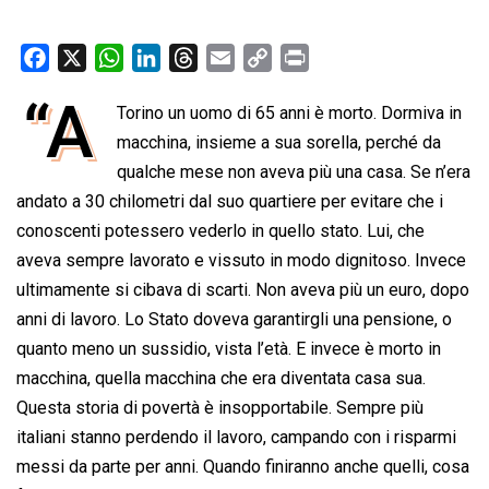
F
X
W
L
T
E
C
P
a
h
i
h
m
o
r
“A
Torino un uomo di 65 anni è morto. Dormiva in
c
a
n
r
a
p
i
e
macchina, insieme a sua sorella, perché da
t
k
e
i
y
n
b
s
e
a
l
L
t
qualche mese non aveva più una casa. Se n’era
o
A
d
d
i
andato a 30 chilometri dal suo quartiere per evitare che i
o
p
I
s
n
conoscenti potessero vederlo in quello stato. Lui, che
k
p
n
k
aveva sempre lavorato e vissuto in modo dignitoso. Invece
ultimamente si cibava di scarti. Non aveva più un euro, dopo
anni di lavoro. Lo Stato doveva garantirgli una pensione, o
quanto meno un sussidio, vista l’età. E invece è morto in
macchina, quella macchina che era diventata casa sua.
Questa storia di povertà è insopportabile. Sempre più
italiani stanno perdendo il lavoro, campando con i risparmi
messi da parte per anni. Quando finiranno anche quelli, cosa