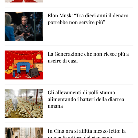
Elon Musk: “Tra dieci anni il denaro
potrebbe non servire più”
La Generazione che non riesce più a
uscire di casa
Gli allevamenti di polli stanno
alimentando i batteri della diarrea
umana
In Cina ora si affitta mezzo letto: la
nuova frontiera del risparmio