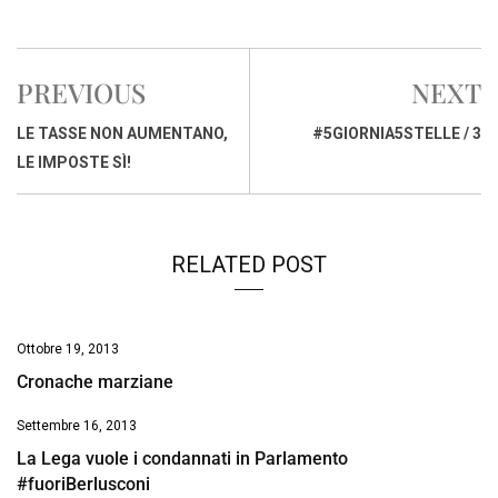
a
h
i
h
m
o
r
c
a
n
r
a
p
i
e
t
k
e
i
y
n
PREVIOUS
NEXT
b
s
e
a
l
L
t
o
A
d
d
i
LE TASSE NON AUMENTANO,
#5GIORNIA5STELLE / 3
o
p
I
s
n
LE IMPOSTE SÌ!
k
p
n
k
RELATED POST
Ottobre 19, 2013
Cronache marziane
Settembre 16, 2013
La Lega vuole i condannati in Parlamento
#fuoriBerlusconi