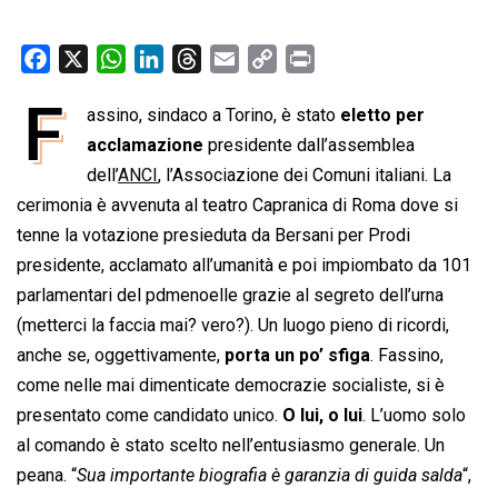
F
X
W
L
T
E
C
P
a
h
i
h
m
o
r
F
assino, sindaco a Torino, è stato
eletto per
c
a
n
r
a
p
i
e
acclamazione
t
k
e
presidente dall’assemblea
i
y
n
b
s
e
a
l
L
t
dell’
ANCI
, l’Associazione dei Comuni italiani. La
o
A
d
d
i
cerimonia è avvenuta al teatro Capranica di Roma dove si
o
p
I
s
n
tenne la votazione presieduta da Bersani per Prodi
k
p
n
k
presidente, acclamato all’umanità e poi impiombato da 101
parlamentari del pdmenoelle grazie al segreto dell’urna
(metterci la faccia mai? vero?). Un luogo pieno di ricordi,
anche se, oggettivamente,
porta un po’ sfiga
. Fassino,
come nelle mai dimenticate democrazie socialiste, si è
presentato come candidato unico.
O lui, o lui
. L’uomo solo
al comando è stato scelto nell’entusiasmo generale. Un
peana. “
Sua importante biografia è garanzia di guida salda
“,