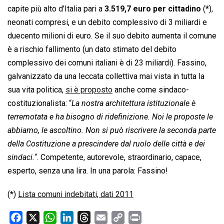
capite più alto d’Italia pari a
3.519,7 euro per cittadino
(*),
neonati compresi, e un debito complessivo di 3 miliardi e
duecento milioni di euro. Se il suo debito aumenta il comune
è a rischio fallimento (un dato stimato del debito
complessivo dei comuni italiani è di 23 miliardi). Fassino,
galvanizzato da una leccata collettiva mai vista in tutta la
sua vita politica,
si è proposto
anche come sindaco-
costituzionalista: “
La nostra architettura istituzionale è
terremotata e ha bisogno di ridefinizione. Noi le proposte le
abbiamo, le ascoltino. Non si può riscrivere la seconda parte
della Costituzione a prescindere dal ruolo delle città e dei
sindaci.
“. Competente, autorevole, straordinario, capace,
esperto, senza una lira. In una parola: Fassino!
(*)
Lista comuni indebitati, dati 2011
F
X
W
L
T
E
C
P