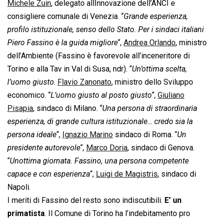
Michele Zuin
, delegato allInnovazione dell’ANCI e
consigliere comunale di Venezia. “
Grande esperienza,
profilo istituzionale, senso dello Stato. Per i sindaci italiani
Piero Fassino è la guida migliore
“,
Andrea Orlando
, ministro
dell’Ambiente (Fassino è favorevole all’inceneritore di
Torino e alla Tav in Val di Susa, ndr). “
Un’ottima scelta,
l’uomo giusto
.
Flavio Zanonato
, ministro dello Sviluppo
economico. “
L’uomo giusto al posto giusto
“,
Giuliano
Pisapia
, sindaco di Milano. “
Una persona di straordinaria
esperienza, di grande cultura istituzionale… credo sia la
persona ideale
“,
Ignazio Marino
sindaco di Roma. “
Un
presidente autorevole
“,
Marco Doria
, sindaco di Genova.
“
Unottima giornata. Fassino, una persona competente
capace e con esperienza
“,
Luigi de Magistris
, sindaco di
Napoli.
I meriti di Fassino del resto sono indiscutibili.
E’ un
primatista
. Il Comune di Torino ha l’indebitamento pro