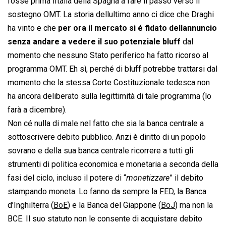
fosse prima lItalia della Spagna a fare il passo verso il
sostegno OMT. La storia dellultimo anno ci dice che Draghi
ha vinto e che
per ora il mercato si é fidato dellannuncio
senza andare a vedere il suo potenziale bluff
dal
momento che nessuno Stato periferico ha fatto ricorso al
programma OMT. Eh sì, perché di bluff potrebbe trattarsi dal
momento che la stessa Corte Costituzionale tedesca non
ha ancora deliberato sulla legittimità di tale programma (lo
farà a dicembre).
Non cé nulla di male nel fatto che sia la banca centrale a
sottoscrivere debito pubblico. Anzi è diritto di un popolo
sovrano e della sua banca centrale ricorrere a tutti gli
strumenti di politica economica e monetaria a seconda della
fasi del ciclo, incluso il potere di “
monetizzare
” il debito
stampando moneta. Lo fanno da sempre la
FED
, la Banca
d’Inghilterra (
BoE
) e la Banca del Giappone (
BoJ
) ma non la
BCE. Il suo statuto non le consente di acquistare debito