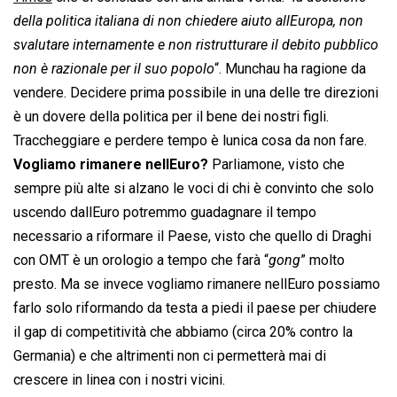
della politica italiana di non chiedere aiuto allEuropa, non
svalutare internamente e non ristrutturare il debito pubblico
non è razionale per il suo popolo
“. Munchau ha ragione da
vendere. Decidere prima possibile in una delle tre direzioni
è un dovere della politica per il bene dei nostri figli.
Traccheggiare e perdere tempo è lunica cosa da non fare.
Vogliamo rimanere nellEuro?
Parliamone, visto che
sempre più alte si alzano le voci di chi è convinto che solo
uscendo dallEuro potremmo guadagnare il tempo
necessario a riformare il Paese, visto che quello di Draghi
con OMT è un orologio a tempo che farà “
gong
” molto
presto. Ma se invece vogliamo rimanere nellEuro possiamo
farlo solo riformando da testa a piedi il paese per chiudere
il gap di competitività che abbiamo (circa 20% contro la
Germania) e che altrimenti non ci permetterà mai di
crescere in linea con i nostri vicini.