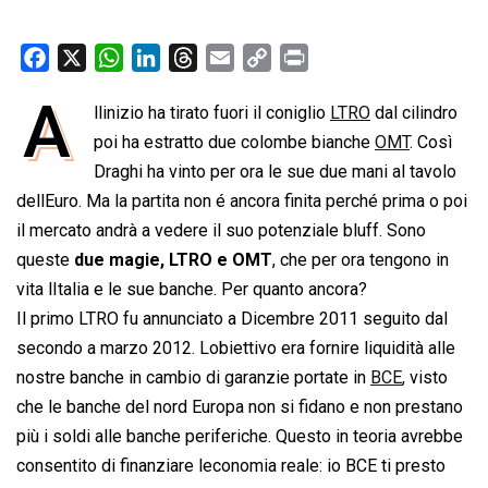
F
X
W
L
T
E
C
P
a
h
i
h
m
o
r
A
llinizio ha tirato fuori il coniglio
LTRO
dal cilindro
c
a
n
r
a
p
i
e
poi ha estratto due colombe bianche
t
k
e
i
y
n
OMT
. Così
b
s
e
a
l
L
t
Draghi ha vinto per ora le sue due mani al tavolo
o
A
d
d
i
dellEuro. Ma la partita non é ancora finita perché prima o poi
o
p
I
s
n
il mercato andrà a vedere il suo potenziale bluff. Sono
k
p
n
k
queste
due magie, LTRO e OMT
, che per ora tengono in
vita lItalia e le sue banche. Per quanto ancora?
Il primo LTRO fu annunciato a Dicembre 2011 seguito dal
secondo a marzo 2012. Lobiettivo era fornire liquidità alle
nostre banche in cambio di garanzie portate in
BCE
, visto
che le banche del nord Europa non si fidano e non prestano
più i soldi alle banche periferiche. Questo in teoria avrebbe
consentito di finanziare leconomia reale: io BCE ti presto