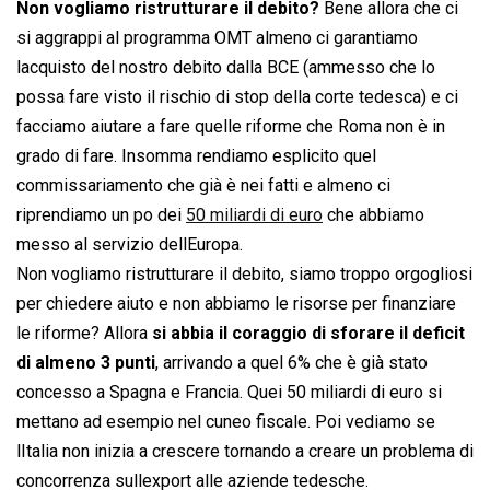
Non vogliamo ristrutturare il debito?
Bene allora che ci
si aggrappi al programma OMT almeno ci garantiamo
lacquisto del nostro debito dalla BCE (ammesso che lo
possa fare visto il rischio di stop della corte tedesca) e ci
facciamo aiutare a fare quelle riforme che Roma non è in
grado di fare. Insomma rendiamo esplicito quel
commissariamento che già è nei fatti e almeno ci
riprendiamo un po dei
50 miliardi di euro
che abbiamo
messo al servizio dellEuropa.
Non vogliamo ristrutturare il debito, siamo troppo orgogliosi
per chiedere aiuto e non abbiamo le risorse per finanziare
le riforme? Allora
si abbia il coraggio di sforare il deficit
di almeno 3 punti
, arrivando a quel 6% che è già stato
concesso a Spagna e Francia. Quei 50 miliardi di euro si
mettano ad esempio nel cuneo fiscale. Poi vediamo se
lItalia non inizia a crescere tornando a creare un problema di
concorrenza sullexport alle aziende tedesche.