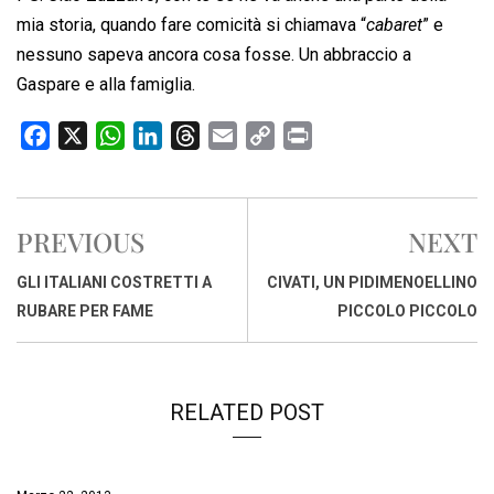
mia storia, quando fare comicità si chiamava “
cabaret
” e
nessuno sapeva ancora cosa fosse. Un abbraccio a
Gaspare e alla famiglia.
F
X
W
L
T
E
C
P
a
h
i
h
m
o
r
c
a
n
r
a
p
i
e
t
k
e
i
y
n
PREVIOUS
NEXT
b
s
e
a
l
L
t
o
A
d
d
i
GLI ITALIANI COSTRETTI A
CIVATI, UN PIDIMENOELLINO
o
p
I
s
n
RUBARE PER FAME
PICCOLO PICCOLO
k
p
n
k
RELATED POST