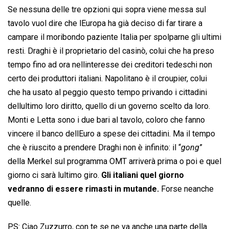
Se nessuna delle tre opzioni qui sopra viene messa sul
tavolo vuol dire che lEuropa ha già deciso di far tirare a
campare il moribondo paziente Italia per spolparne gli ultimi
resti. Draghi è il proprietario del casinò, colui che ha preso
tempo fino ad ora nellinteresse dei creditori tedeschi non
certo dei produttori italiani. Napolitano è il croupier, colui
che ha usato al peggio questo tempo privando i cittadini
dellultimo loro diritto, quello di un governo scelto da loro.
Monti e Letta sono i due bari al tavolo, coloro che fanno
vincere il banco dellEuro a spese dei cittadini. Ma il tempo
che è riuscito a prendere Draghi non è infinito: il “
gong
”
della Merkel sul programma OMT arriverà prima o poi e quel
giorno ci sarà lultimo giro.
Gli italiani quel giorno
vedranno di essere rimasti in mutande.
Forse neanche
quelle.
PS: Ciao Zuzzurro, con te se ne va anche una parte della