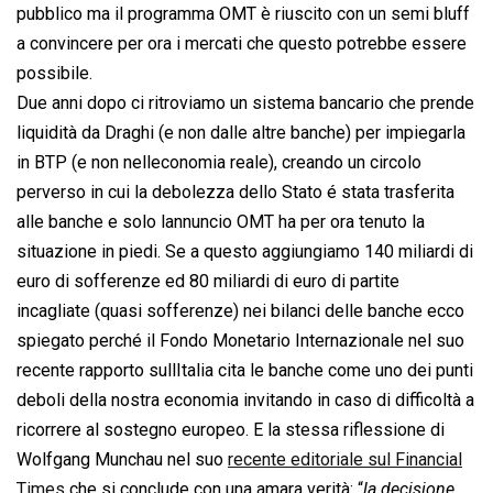
pubblico ma il programma OMT è riuscito con un semi bluff
a convincere per ora i mercati che questo potrebbe essere
possibile.
Due anni dopo ci ritroviamo un sistema bancario che prende
liquidità da Draghi (e non dalle altre banche) per impiegarla
in BTP (e non nelleconomia reale), creando un circolo
perverso in cui la debolezza dello Stato é stata trasferita
alle banche e solo lannuncio OMT ha per ora tenuto la
situazione in piedi. Se a questo aggiungiamo 140 miliardi di
euro di sofferenze ed 80 miliardi di euro di partite
incagliate (quasi sofferenze) nei bilanci delle banche ecco
spiegato perché il Fondo Monetario Internazionale nel suo
recente rapporto sullItalia cita le banche come uno dei punti
deboli della nostra economia invitando in caso di difficoltà a
ricorrere al sostegno europeo. E la stessa riflessione di
Wolfgang Munchau nel suo
recente editoriale sul Financial
Times
che si conclude con una amara verità: “
la decisione