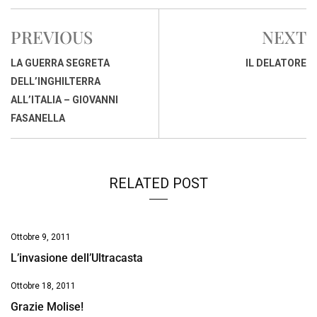
c
a
n
r
a
p
i
e
t
k
e
i
y
n
PREVIOUS
NEXT
b
s
e
a
l
L
t
o
A
d
d
i
LA GUERRA SEGRETA
IL DELATORE
o
p
I
s
n
DELL’INGHILTERRA
k
p
n
k
ALL’ITALIA – GIOVANNI
FASANELLA
RELATED POST
Ottobre 9, 2011
L’invasione dell’Ultracasta
Ottobre 18, 2011
Grazie Molise!