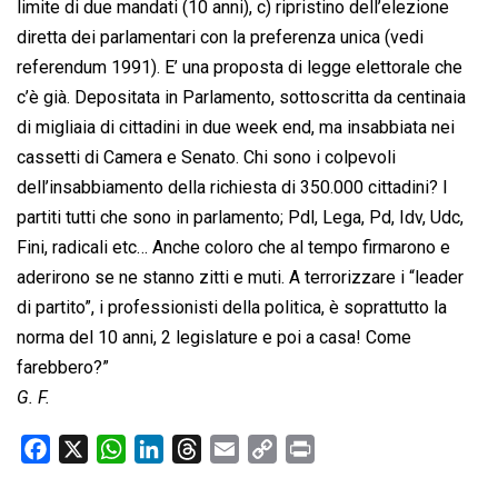
limite di due mandati (10 anni), c) ripristino dell’elezione
diretta dei parlamentari con la preferenza unica (vedi
referendum 1991). E’ una proposta di legge elettorale che
c’è già. Depositata in Parlamento, sottoscritta da centinaia
di migliaia di cittadini in due week end, ma insabbiata nei
cassetti di Camera e Senato. Chi sono i colpevoli
dell’insabbiamento della richiesta di 350.000 cittadini? I
partiti tutti che sono in parlamento; Pdl, Lega, Pd, Idv, Udc,
Fini, radicali etc… Anche coloro che al tempo firmarono e
aderirono se ne stanno zitti e muti. A terrorizzare i “leader
di partito”, i professionisti della politica, è soprattutto la
norma del 10 anni, 2 legislature e poi a casa! Come
farebbero?”
G. F.
F
X
W
L
T
E
C
P
a
h
i
h
m
o
r