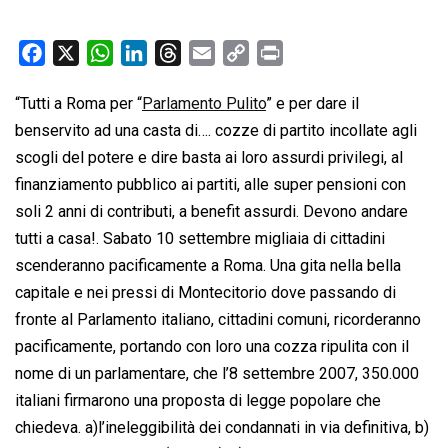
F
X
W
L
T
E
C
P
a
h
i
h
m
o
r
“Tutti a Roma per “
Parlamento Pulito
” e per dare il
c
a
n
r
a
p
i
benservito ad una casta di…. cozze di partito incollate agli
e
t
k
e
i
y
n
b
s
e
a
l
L
t
scogli del potere e dire basta ai loro assurdi privilegi, al
o
A
d
d
i
finanziamento pubblico ai partiti, alle super pensioni con
o
p
I
s
n
soli 2 anni di contributi, a benefit assurdi. Devono andare
k
p
n
k
tutti a casa!. Sabato 10 settembre migliaia di cittadini
scenderanno pacificamente a Roma. Una gita nella bella
capitale e nei pressi di Montecitorio dove passando di
fronte al Parlamento italiano, cittadini comuni, ricorderanno
pacificamente, portando con loro una cozza ripulita con il
nome di un parlamentare, che l’8 settembre 2007, 350.000
italiani firmarono una proposta di legge popolare che
chiedeva. a)l’ineleggibilità dei condannati in via definitiva, b)