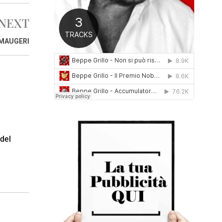
0
1
NEXT
6
 MAUGERI
 del