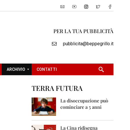
PER LA TUA PUBBLICITÀ
pubblicita@beppegrillo.it
ARCHIVIO
CONTATTI
TERRA FUTURA
2
0
La disoccupazione può
0
cominciare a 5 anni
5
2
0
La Cina ridisegna