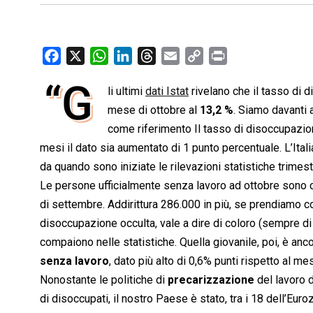
F
X
W
L
T
E
C
P
a
h
i
h
m
o
r
“G
li ultimi
dati Istat
rivelano che il tasso di 
c
a
n
r
a
p
i
e
mese di ottobre al
t
k
e
i
13,2 %
y
n
. Siamo davanti
b
s
e
a
l
L
t
come riferimento Il tasso di disoccupazio
o
A
d
d
i
mesi il dato sia aumentato di 1 punto percentuale. L’Ital
o
p
I
s
n
da quando sono iniziate le rilevazioni statistiche trimestr
k
p
n
k
Le persone ufficialmente senza lavoro ad ottobre sono 
di settembre. Addirittura 286.000 in più, se prendiamo c
disoccupazione occulta, vale a dire di coloro (sempre di
compaiono nelle statistiche. Quella giovanile, poi, è anco
senza lavoro
, dato più alto di 0,6% punti rispetto al 
Nonostante le politiche di
precarizzazione
del lavoro 
di disoccupati, il nostro Paese è stato, tra i 18 dell’Eur