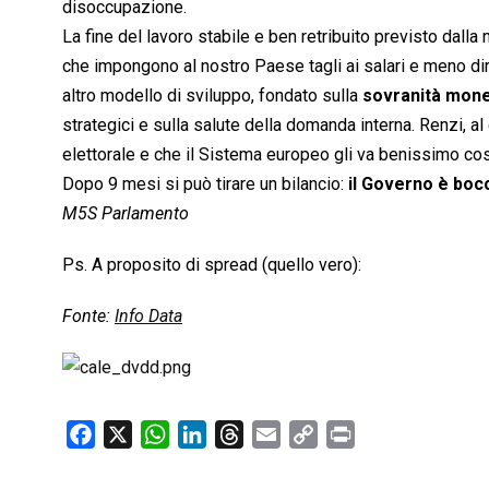
disoccupazione.
La fine del lavoro stabile e ben retribuito previsto dall
che impongono al nostro Paese tagli ai salari e meno diri
altro modello di sviluppo, fondato sulla
sovranità mone
strategici e sulla salute della domanda interna. Renzi, al 
elettorale e che il Sistema europeo gli va benissimo co
Dopo 9 mesi si può tirare un bilancio:
il Governo è boc
M5S Parlamento
Ps. A proposito di spread (quello vero):
Fonte:
Info Data
F
X
W
L
T
E
C
P
a
h
i
h
m
o
r