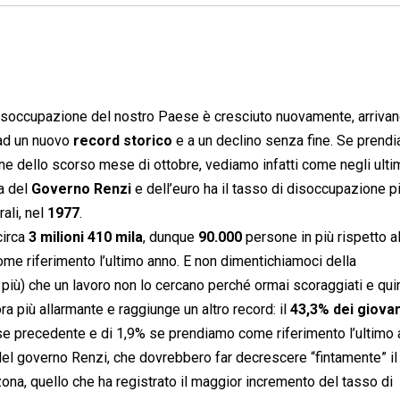
disoccupazione del nostro Paese è cresciuto nuovamente, arrivan
 ad un nuovo
record storico
e a un declino senza fine. Se prend
ne dello scorso mese di ottobre, vediamo infatti come negli ulti
ia del
Governo Renzi
e dell’euro ha il tasso di disoccupazione pi
ali, nel
1977
.
circa
3 milioni 410 mila
, dunque
90.000
persone in più rispetto 
ome riferimento l’ultimo anno. E non dimentichiamoci della
 più) che un lavoro non lo cercano perché ormai scoraggiati e qui
ra più allarmante e raggiunge un altro record: il
43,3% dei giovan
mese precedente e di 1,9% se prendiamo come riferimento l’ultimo 
del governo Renzi, che dovrebbero far decrescere “fintamente” i
ozona, quello che ha registrato il maggior incremento del tasso di