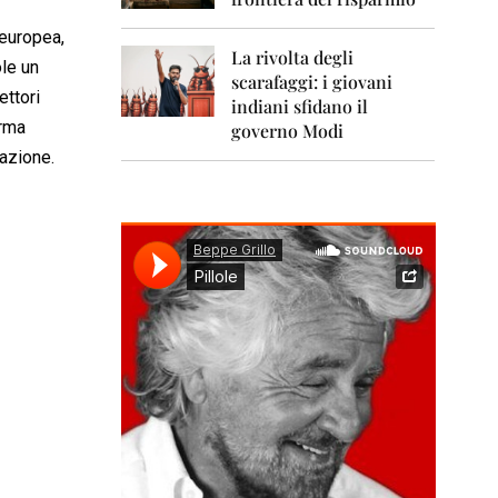
0
1
 europea,
1
La rivolta degli
ole un
scarafaggi: i giovani
2
ettori
0
indiani sfidano il
1
arma
governo Modi
2
razione.
2
0
1
3
2
0
1
4
2
0
1
5
2