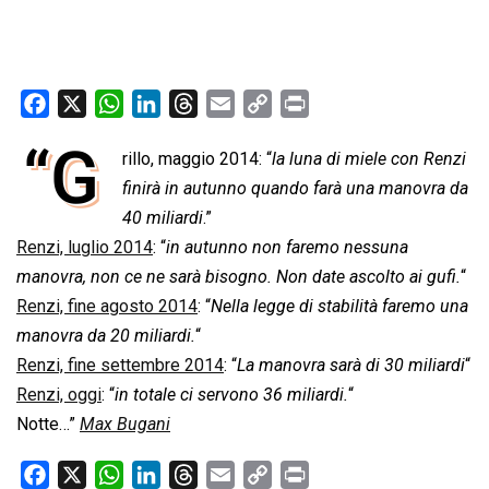
F
X
W
L
T
E
C
P
a
h
i
h
m
o
r
“G
rillo, maggio 2014: “
la luna di miele con Renzi
c
a
n
r
a
p
i
e
finirà in autunno quando farà una manovra da
t
k
e
i
y
n
b
s
e
a
l
L
t
40 miliardi
.”
o
A
d
d
i
Renzi, luglio 2014
: “
in autunno non faremo nessuna
o
p
I
s
n
manovra, non ce ne sarà bisogno. Non date ascolto ai gufi.
“
k
p
n
k
Renzi, fine agosto 2014
: “
Nella legge di stabilità faremo una
manovra da 20 miliardi.
“
Renzi, fine settembre 2014
: “
La manovra sarà di 30 miliardi
“
Renzi, oggi
: “
in totale ci servono 36 miliardi.
“
Notte…”
Max Bugani
F
X
W
L
T
E
C
P