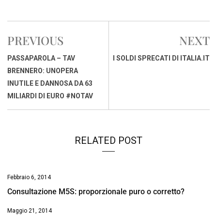
a
h
i
h
m
o
r
c
a
n
r
a
p
i
e
t
k
e
i
y
n
PREVIOUS
NEXT
b
s
e
a
l
L
t
o
A
d
d
i
PASSAPAROLA – TAV
I SOLDI SPRECATI DI ITALIA.IT
o
p
I
s
n
BRENNERO: UNOPERA
k
p
n
k
INUTILE E DANNOSA DA 63
MILIARDI DI EURO #NOTAV
RELATED POST
Febbraio 6, 2014
Consultazione M5S: proporzionale puro o corretto?
Maggio 21, 2014