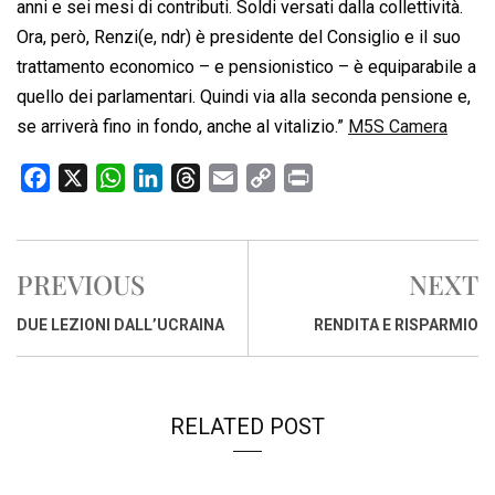
anni e sei mesi di contributi. Soldi versati dalla collettività.
Ora, però, Renzi(e, ndr) è presidente del Consiglio e il suo
trattamento economico – e pensionistico – è equiparabile a
quello dei parlamentari. Quindi via alla seconda pensione e,
se arriverà fino in fondo, anche al vitalizio.”
M5S Camera
F
X
W
L
T
E
C
P
a
h
i
h
m
o
r
c
a
n
r
a
p
i
e
t
k
e
i
y
n
PREVIOUS
NEXT
b
s
e
a
l
L
t
o
A
d
d
i
DUE LEZIONI DALL’UCRAINA
RENDITA E RISPARMIO
o
p
I
s
n
k
p
n
k
RELATED POST