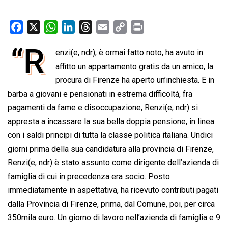
F
X
W
L
T
E
C
P
a
h
i
h
m
o
r
“R
enzi(e, ndr), è ormai fatto noto, ha avuto in
c
a
n
r
a
p
i
e
affitto un appartamento gratis da un amico, la
t
k
e
i
y
n
b
s
e
a
l
L
t
procura di Firenze ha aperto un’inchiesta. E in
o
A
d
d
i
barba a giovani e pensionati in estrema difficoltà, fra
o
p
I
s
n
pagamenti da fame e disoccupazione, Renzi(e, ndr) si
k
p
n
k
appresta a incassare la sua bella doppia pensione, in linea
con i saldi principi di tutta la classe politica italiana. Undici
giorni prima della sua candidatura alla provincia di Firenze,
Renzi(e, ndr) è stato assunto come dirigente dell’azienda di
famiglia di cui in precedenza era socio. Posto
immediatamente in aspettativa, ha ricevuto contributi pagati
dalla Provincia di Firenze, prima, dal Comune, poi, per circa
350mila euro. Un giorno di lavoro nell’azienda di famiglia e 9