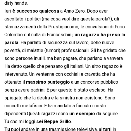
dirty hands.
Ieri
è successo qualcosa
a Anno Zero. Dopo aver
ascoltato i politici (ma cosa vuol dire questa parola?), gli
starnazzamenti della Prestigiacomo, le convulsioni di Furio
Colombo e il nulla di Franceschini,
un ragazzo ha preso la
parola
. Ha parlato di sicurezza sul lavoro, delle nuove
povertà, di malattie (tumori) professionali. Gli ha gridato che
sono persone inutili, ma ben pagate, che parlano a vanvera.
Ha detto quello che pensano gli italiani. Un altro ragazzo è
intervenuto. Un ventenne con occhiali e cravatta che ha
ottenuto il
massimo punteggio
a un concorso pubblico
senza avere padrini. E per questo è stato escluso. Ha
spiegato che la destra e la sinistra non esistono. Sono
concetti metafisici. E ha mandato a fanculo i nostri
dipendenti.Questi ragazzi sono
un esempio
da seguire.
Tu che mi leggi
sei Beppe Grillo
.
Tu
puoi andare in una trasmissione televisiva, alzarti in