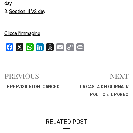
day
3.
Sostieni il V2 day
Clicca l’immagine
F
X
W
L
T
E
C
P
a
h
i
h
m
o
r
c
a
n
r
a
p
i
e
t
k
e
i
y
n
PREVIOUS
NEXT
b
s
e
a
l
L
t
o
A
d
d
i
LE PREVISIONI DEL CANCRO
LA CASTA DEI GIORNALI/
o
p
I
s
n
POLITO E IL PORNO
k
p
n
k
RELATED POST