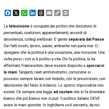
F
X
W
L
T
E
C
P
a
h
i
h
m
o
r
c
a
n
r
a
p
i
La
televisione
è occupata dai politici che discutono di
e
t
k
e
i
y
n
percentuali, coalizioni, apparentamenti, accordi di
b
s
e
a
l
L
t
desistenza, collegi elettorali. E’ gente
separata dal Paese
.
o
A
d
d
i
Dei fatti nostri, lavoro, salute, ambiente non parla mai. Ci
o
p
I
s
n
spiegano che la politica è una vocazione, una missione. Una
k
p
n
k
volta presi i voti si è politici a vita. Chi fa politica, lo ha
affermato Franceschini, deve essere disposto a
sporcarsi
le mani
. Tangenti, reati amministrativi, corruzione si
possono sempre lavare con lindulto, con le prescrizioni, con
labolizione del falso in bilancio. Lo sporco impossibile non
esiste. Cè sempre una legge
ad castam
che lo fa diventare
bianco che più bianco non si può. Il politico italiano DEVE
avere le mani sporche. In Inghilterra civil servants, da noi