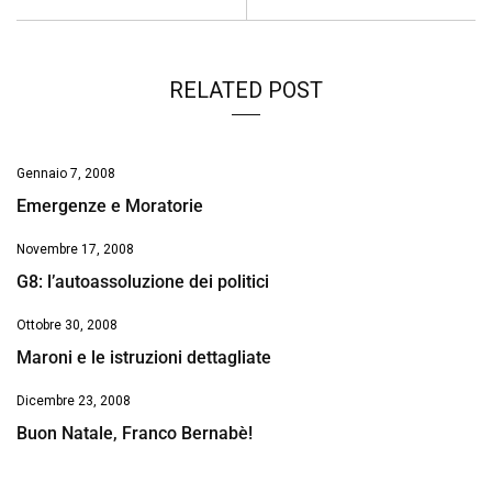
o
p
I
s
n
k
p
n
k
RELATED POST
Gennaio 7, 2008
Emergenze e Moratorie
Novembre 17, 2008
G8: l’autoassoluzione dei politici
Ottobre 30, 2008
Maroni e le istruzioni dettagliate
Dicembre 23, 2008
Buon Natale, Franco Bernabè!