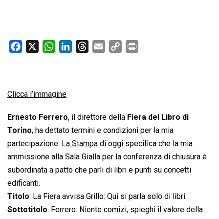
F
X
W
L
T
E
C
P
a
h
i
h
m
o
r
c
a
n
r
a
p
i
e
t
k
e
i
y
n
Clicca l’immagine
b
s
e
a
l
L
t
o
A
d
d
i
Ernesto Ferrero
, il direttore della
Fiera del Libro di
o
p
I
s
n
Torino
, ha dettato termini e condizioni per la mia
k
p
n
k
partecipazione.
La Stampa
di oggi specifica che la mia
ammissione alla Sala Gialla per la conferenza di chiusura è
subordinata a patto che parli di libri e punti su concetti
edificanti.
Titolo
: La Fiera avvisa Grillo: Qui si parla solo di libri.
Sottotitolo
: Ferrero: Niente comizi, spieghi il valore della