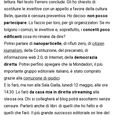
lettura. Nel testo Ferrero conclude: Gli ho chiesto di
sostituire le invettive con un appello a favore della cultura.
Belin, questa è censura preventiva. Ho deciso:
non posso
partecipare
. Lo faccio per loro, per gli organizzatori. Se mi
tolgono i comizi, le invettive e, soprattutto, i
concetti poco
edificanti
cosa mi rimane da dire?
Potrei parlare di
nanoparticelle
, di rifiuti zero, di
citizen
journalism
, della Costituzione, del precariato, di
informazione web 2.0, di Internet, della
democrazia
diretta
. Potrei perfino spiegare che la Mondadori, il più
importante gruppo editoriale italiano, è stato comprato
grazie alla
corruzione di giudici
.
E lo farò, ma non alla Sala Gialla, lunedì 12 maggio, alle ore
14.30. Lo farò
da casa mia in diretta streaming
alla
stessa ora. Chi si collegherà al blog potrà ascoltarmi senza
censure. Parlerò anche di libri: di quelli che ho fatto e di
quelli che farò. Il più grande successo editoriale on line del