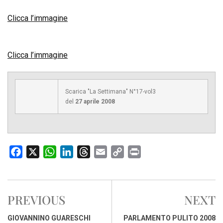
Clicca l’immagine
Clicca l’immagine
Scarica "La Settimana" N°17-vol3
del
27 aprile 2008
F
X
W
L
T
E
C
P
a
h
i
h
m
o
r
c
a
n
r
a
p
i
e
t
k
e
i
y
n
PREVIOUS
NEXT
b
s
e
a
l
L
t
o
A
d
d
i
GIOVANNINO GUARESCHI
PARLAMENTO PULITO 2008