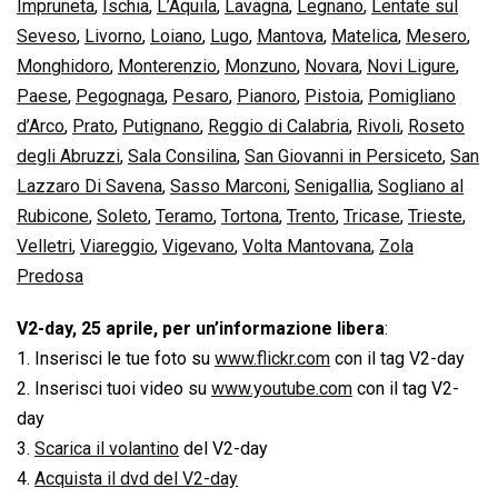
Impruneta
,
Ischia
,
L’Aquila
,
Lavagna
,
Legnano
,
Lentate sul
Seveso
,
Livorno
,
Loiano
,
Lugo
,
Mantova
,
Matelica
,
Mesero
,
Monghidoro
,
Monterenzio
,
Monzuno
,
Novara
,
Novi Ligure
,
Paese
,
Pegognaga
,
Pesaro
,
Pianoro
,
Pistoia
,
Pomigliano
d’Arco
,
Prato
,
Putignano
,
Reggio di Calabria
,
Rivoli
,
Roseto
degli Abruzzi
,
Sala Consilina
,
San Giovanni in Persiceto
,
San
Lazzaro Di Savena
,
Sasso Marconi
,
Senigallia
,
Sogliano al
Rubicone
,
Soleto
,
Teramo
,
Tortona
,
Trento
,
Tricase
,
Trieste
,
Velletri
,
Viareggio
,
Vigevano
,
Volta Mantovana
,
Zola
Predosa
V2-day, 25 aprile, per un’informazione libera
:
1. Inserisci le tue foto su
www.flickr.com
con il tag V2-day
2. Inserisci tuoi video su
www.youtube.com
con il tag V2-
day
3.
Scarica il volantino
del V2-day
4.
Acquista il dvd del V2-day