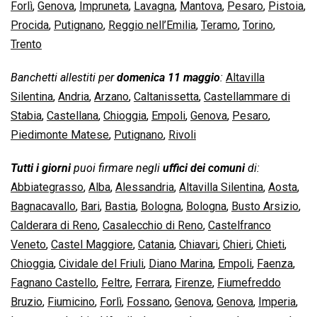
Forlì
,
Genova
,
Impruneta
,
Lavagna
,
Mantova
,
Pesaro
,
Pistoia
,
Procida
,
Putignano
,
Reggio nell’Emilia
,
Teramo
,
Torino
,
Trento
Banchetti allestiti per
domenica 11 maggio
:
Altavilla
Silentina
,
Andria
,
Arzano
,
Caltanissetta
,
Castellammare di
Stabia
,
Castellana
,
Chioggia
,
Empoli
,
Genova
,
Pesaro
,
Piedimonte Matese
,
Putignano
,
Rivoli
Tutti i giorni
puoi firmare negli
uffici dei comuni
di:
Abbiategrasso
,
Alba
,
Alessandria
,
Altavilla Silentina
,
Aosta
,
Bagnacavallo
,
Bari
,
Bastia
,
Bologna
,
Bologna
,
Busto Arsizio
,
Calderara di Reno
,
Casalecchio di Reno
,
Castelfranco
Veneto
,
Castel Maggiore
,
Catania
,
Chiavari
,
Chieri
,
Chieti
,
Chioggia
,
Cividale del Friuli
,
Diano Marina
,
Empoli
,
Faenza
,
Fagnano Castello
,
Feltre
,
Ferrara
,
Firenze
,
Fiumefreddo
Bruzio
,
Fiumicino
,
Forlì
,
Fossano
,
Genova
,
Genova
,
Imperia
,