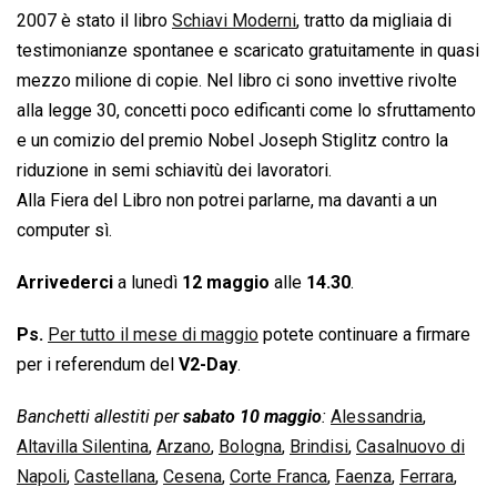
2007 è stato il libro 
Schiavi Moderni
, tratto da migliaia di
testimonianze spontanee e scaricato gratuitamente in quasi
mezzo milione di copie. Nel libro ci sono invettive rivolte
alla legge 30, concetti poco edificanti come lo sfruttamento
e un comizio del premio Nobel Joseph Stiglitz contro la
riduzione in semi schiavitù dei lavoratori.
Alla Fiera del Libro non potrei parlarne, ma davanti a un
computer sì.
Arrivederci
a lunedì
12 maggio
alle
14.30
.
Ps.
Per tutto il mese di maggio
potete continuare a firmare
per i referendum del
V2-Day
.
Banchetti allestiti per
sabato 10 maggio
:
Alessandria
,
Altavilla Silentina
,
Arzano
,
Bologna
,
Brindisi
,
Casalnuovo di
Napoli
,
Castellana
,
Cesena
,
Corte Franca
,
Faenza
,
Ferrara
,