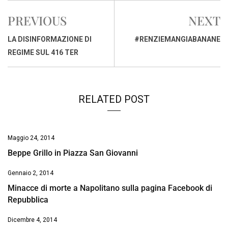
e
t
k
e
i
y
n
PREVIOUS
NEXT
b
s
e
a
l
L
t
o
A
d
d
i
LA DISINFORMAZIONE DI
#RENZIEMANGIABANANE
o
p
I
s
n
REGIME SUL 416 TER
k
p
n
k
RELATED POST
Maggio 24, 2014
Beppe Grillo in Piazza San Giovanni
Gennaio 2, 2014
Minacce di morte a Napolitano sulla pagina Facebook di
Repubblica
Dicembre 4, 2014