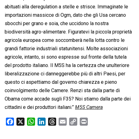
abituati alla deregulation a stelle e strisce. Immaginate le
importazioni massicce di Ogm, dato che gli Usa cercano
sbocchi per grano e soia, che uccidono la nostra
biodiversità agro-alimentare. Figuratevi la piccola proprietà
agricola europea come soccomberà nella lotta contro le
grandi fattorie industriali statunitensi. Molte associazioni
agricole, intanto, si sono espresse sul fronte della tutela
del prodotto italiano. Il M5S ha la certezza che unulteriore
liberalizzazione ci danneggerebbe più di altri Paesi, per
questo ci aspettiamo dal governo chiarezza e pieno
coinvolgimento delle Camere. Renzi sta dalla parte di
Obama come accade sugli F35? Noi stiamo dalla parte dei
cittadini e dei produttori italiani.”
M5S Camera
F
X
W
L
T
E
C
P
a
h
i
h
m
o
r
c
a
n
r
a
p
i