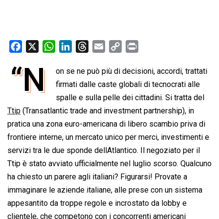
F
X
W
L
T
E
C
P
a
h
i
h
m
o
r
“N
on se ne può più di decisioni, accordi, trattati
c
a
n
r
a
p
i
e
t
firmati dalle caste globali di tecnocrati alle
k
e
i
y
n
b
s
e
a
l
L
t
spalle e sulla pelle dei cittadini. Si tratta del
o
A
d
d
i
Ttip
(Transatlantic trade and investment partnership), in
o
p
I
s
n
pratica una zona euro-americana di libero scambio priva di
k
p
n
k
frontiere interne, un mercato unico per merci, investimenti e
servizi tra le due sponde dellAtlantico. Il negoziato per il
Ttip è stato avviato ufficialmente nel luglio scorso. Qualcuno
ha chiesto un parere agli italiani? Figurarsi! Provate a
immaginare le aziende italiane, alle prese con un sistema
appesantito da troppe regole e incrostato da lobby e
clientele, che competono con i concorrenti americani