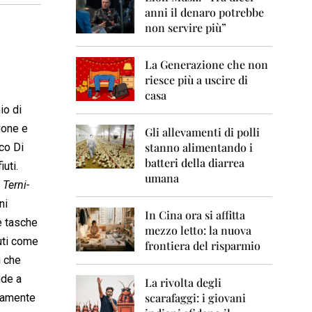
0
anni il denaro potrebbe
6
non servire più”
2
0
La Generazione che non
0
7
riesce più a uscire di
casa
2
hio di
0
ione e
0
Gli allevamenti di polli
8
stanno alimentando i
aco Di
batteri della diarrea
uti.
2
umana
0

Terni-
0
ni
9
In Cina ora si affitta
e tasche
mezzo letto: la nuova
2
futi come
frontiera del risparmio
0
i che
1
0
nde a
La rivolta degli
scarafaggi: i giovani
ltamente
2