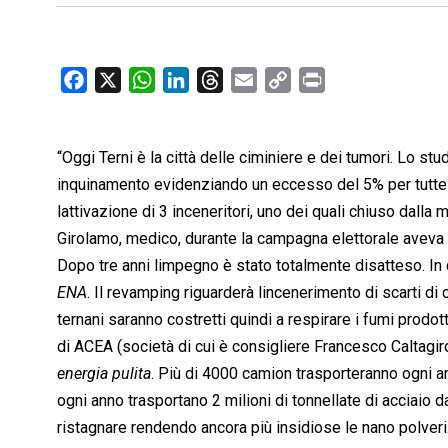
F
X
W
L
T
E
C
P
a
h
i
h
m
o
r
c
a
n
r
a
p
i
“Oggi Terni è la città delle ciminiere e dei tumori. Lo studi
e
t
k
e
i
y
n
b
s
e
a
l
L
t
inquinamento evidenziando un eccesso del 5% per tutte le
o
A
d
d
i
lattivazione di 3 inceneritori, uno dei quali chiuso dalla 
o
p
I
s
n
Girolamo, medico, durante la campagna elettorale aveva an
k
p
n
k
Dopo tre anni limpegno è stato totalmente disatteso. In 
ENA
. Il revamping riguarderà lincenerimento di scarti di
ternani saranno costretti quindi a respirare i fumi prodo
di ACEA (società di cui è consigliere Francesco Caltagiro
energia pulita
. Più di 4000 camion trasporteranno ogni an
ogni anno trasportano 2 milioni di tonnellate di acciaio da
ristagnare rendendo ancora più insidiose le nano polveri.