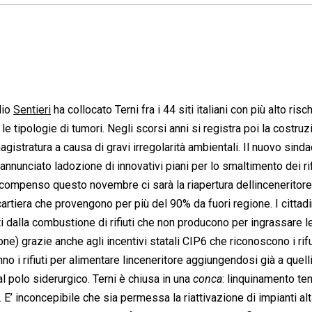
o 
Sentieri
 ha collocato Terni fra i 44 siti italiani con più alto risc
 tipologie di tumori. Negli scorsi anni si registra poi la costruz
magistratura a causa di gravi irregolarità ambientali. Il nuovo sind
nunciato ladozione di innovativi piani per lo smaltimento dei rifi
compenso questo novembre ci sarà la riapertura dellinceneritore 
 cartiera che provengono per più del 90% da fuori regione. I cittadi
tti dalla combustione di rifiuti che non producono per ingrassare l
ne) grazie anche agli incentivi statali CIP6 che riconoscono i ri
no i rifiuti per alimentare linceneritore aggiungendosi già a quell
l polo siderurgico. Terni è chiusa in una 
conca
: linquinamento te
 E’ inconcepibile che sia permessa la riattivazione di impianti a