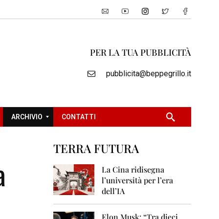
PER LA TUA PUBBLICITÀ
pubblicita@beppegrillo.it
ARCHIVIO
CONTATTI
TERRA FUTURA
2
a
0
La Cina ridisegna
0
l’università per l’era
5
dell’IA
2
0
Elon Musk: “Tra dieci