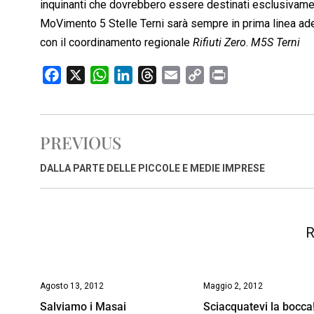
inquinanti che dovrebbero essere destinati esclusivamente
MoVimento 5 Stelle Terni sarà sempre in prima linea adere
con il coordinamento regionale 
Rifiuti Zero
.
M5S Terni
F
X
W
L
T
E
C
P
a
h
i
h
m
o
r
c
a
n
r
a
p
i
e
t
k
e
i
y
n
PREVIOUS
b
s
e
a
l
L
t
o
A
d
d
i
DALLA PARTE DELLE PICCOLE E MEDIE IMPRESE
o
p
I
s
n
k
p
n
k
R
Agosto 13, 2012
Maggio 2, 2012
Salviamo i Masai
Sciacquatevi la bocca