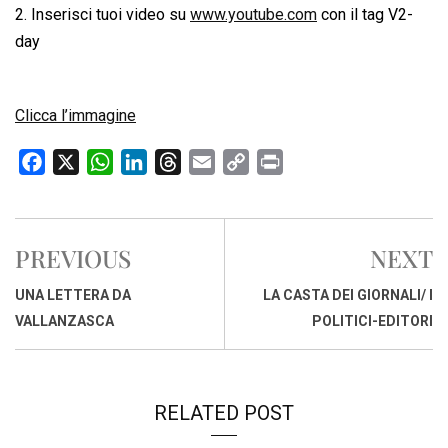
2. Inserisci tuoi video su
www.youtube.com
con il tag V2-
day
Clicca l’immagine
F
X
W
L
T
E
C
P
a
h
i
h
m
o
r
c
a
n
r
a
p
i
e
t
k
e
i
y
n
PREVIOUS
NEXT
b
s
e
a
l
L
t
o
A
d
d
i
UNA LETTERA DA
LA CASTA DEI GIORNALI/ I
o
p
I
s
n
VALLANZASCA
POLITICI-EDITORI
k
p
n
k
RELATED POST