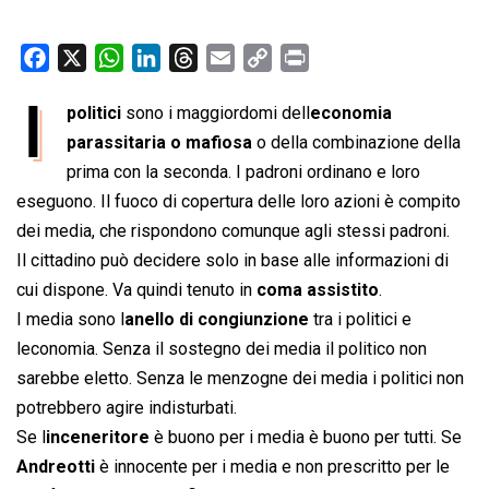
F
X
W
L
T
E
C
P
a
h
i
h
m
o
r
I
politici
sono i maggiordomi dell
economia
c
a
n
r
a
p
i
e
parassitaria o mafiosa
t
k
e
i
o della combinazione della
y
n
b
s
e
a
l
L
t
prima con la seconda. I padroni ordinano e loro
o
A
d
d
i
eseguono. Il fuoco di copertura delle loro azioni è compito
o
p
I
s
n
dei media, che rispondono comunque agli stessi padroni.
k
p
n
k
Il cittadino può decidere solo in base alle informazioni di
cui dispone. Va quindi tenuto in
coma assistito
.
I media sono l
anello di congiunzione
tra i politici e
leconomia. Senza il sostegno dei media il politico non
sarebbe eletto. Senza le menzogne dei media i politici non
potrebbero agire indisturbati.
Se l
inceneritore
è buono per i media è buono per tutti. Se
Andreotti
è innocente per i media e non prescritto per le