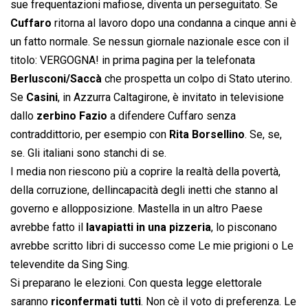
sue frequentazioni mafiose, diventa un perseguitato. Se
Cuffaro
ritorna al lavoro dopo una condanna a cinque anni è
un fatto normale. Se nessun giornale nazionale esce con il
titolo: VERGOGNA! in prima pagina per la telefonata
Berlusconi/Saccà
che prospetta un colpo di Stato uterino.
Se
Casini
, in Azzurra Caltagirone, è invitato in televisione
dallo
zerbino Fazio
a difendere Cuffaro senza
contraddittorio, per esempio con
Rita Borsellino
. Se, se,
se. Gli italiani sono stanchi di se.
I media non riescono più a coprire la realtà della povertà,
della corruzione, dellincapacità degli inetti che stanno al
governo e allopposizione. Mastella in un altro Paese
avrebbe fatto il
lavapiatti in una pizzeria
, lo pisconano
avrebbe scritto libri di successo come Le mie prigioni o Le
televendite da Sing Sing.
Si preparano le elezioni. Con questa legge elettorale
saranno
riconfermati tutti
. Non cè il voto di preferenza. Le