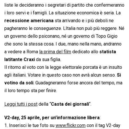
liste le decideranno i segretari di partito che confermeranno
i loro servi e i famigli. La situazione economica è seria. La
recessione americana
sta arrivando e i più deboli ne
pagheranno le conseguenze. LItalia non può più reggere. Né
un governo dello psiconano, né un governo di Topo Gigio
che sono la stessa cosa. I due, mano nella mano, andranno
a vedere a Roma
la prima del film
dedicato allo
statista
latitante Craxi
da sua figlia.
Il ritorno al voto con la legge elettorale porcata è un insulto
agli italiani. Votare in questo caso non avrà alcun senso.
Si
votino da soli
. Guadagneranno forse ancora del tempo, ma
il loro tempo sta per finire.
Leggi tutti i post
della “
Casta dei giornali
“.
V2-day, 25 aprile, per un’informazione libera
:
1. Inserisci le tue foto su
www.flickr.com
con il tag V2-day