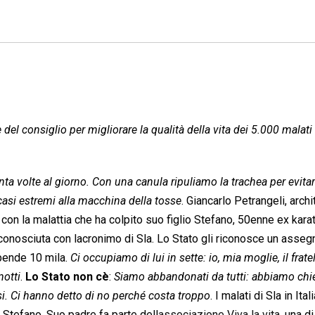
del consiglio per migliorare la qualità della vita dei 5.000 malati
enta volte al giorno. Con una canula ripuliamo la trachea per evita
 casi estremi alla macchina della tosse
. Giancarlo Petrangeli, archi
 con la malattia che ha colpito suo figlio Stefano, 50enne ex kara
conosciuta con lacronimo di Sla. Lo Stato gli riconosce un asseg
spende 10 mila.
Ci occupiamo di lui in sette: io, mia moglie, il fratel
notti
.
Lo Stato non cè
: 
Siamo abbandonati da tutti: abbiamo chi
. Ci hanno detto di no perché costa troppo
. I malati di Sla in Ita
 Stefano. Suo padre fa parte dell
associazione Viva la vita
, una d