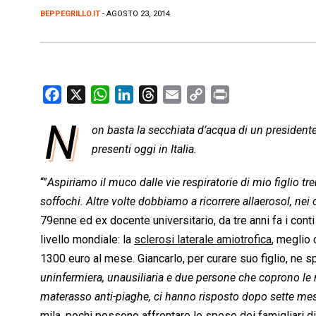
BEPPEGRILLO.IT
- AGOSTO 23, 2014
F
X
W
L
T
E
C
P
a
h
i
h
m
o
r
N
on basta la secchiata d’acqua di un presidente 
c
a
n
r
a
p
i
e
presenti oggi in Italia.
t
k
e
i
y
n
b
s
e
a
l
L
t
“”
Aspiriamo il muco dalle vie respiratorie di mio figlio tr
o
A
d
d
i
soffochi. Altre volte dobbiamo a ricorrere allaerosol, nei
o
p
I
s
n
79enne ed ex docente universitario, da tre anni fa i conti
k
p
n
k
livello mondiale: la
sclerosi laterale amiotrofica
, meglio 
1300 euro al mese. Giancarlo, per curare suo figlio, ne 
uninfermiera, unausiliaria e due persone che coprono le 
materasso anti-piaghe, ci hanno risposto dopo sette mesi
mila, pochi possono affrontare le spese dei famigliari di