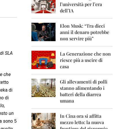
0
l’università per l’era
6
dell’IA
2
0
Elon Musk: “Tra dieci
0
anni il denaro potrebbe
7
non servire più”
2
0
 di SLA
La Generazione che non
0
8
riesce più a uscire di
casa
2
re che
0
0
Gli allevamenti di polli
tetto
9
stanno alimentando i
teka di
batteri della diarrea
2
no di
umana
0
lo,
1
0
esto un
In Cina ora si affitta
lia sono 5
mezzo letto: la nuova
2
frontiera del risparmio
i quelle