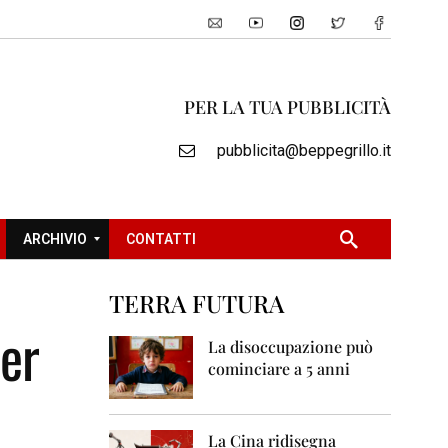
PER LA TUA PUBBLICITÀ
pubblicita@beppegrillo.it
ARCHIVIO
CONTATTI
TERRA FUTURA
2
per
0
La disoccupazione può
0
cominciare a 5 anni
5
2
0
La Cina ridisegna