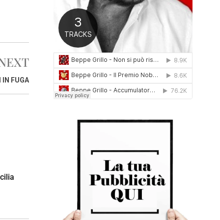
0
1
6
NEXT
 IN FUGA
cilia