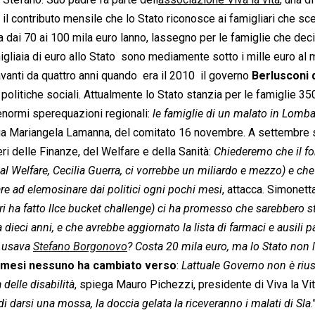
è il contributo mensile che lo Stato riconosce ai famigliari che sc
a dai 70 ai 100 mila euro lanno, lassegno per le famiglie che dec
migliaia di euro allo Stato  sono mediamente sotto i mille euro al
vanti da quattro anni quando  era il 2010  il governo
Berlusconi 
 politiche sociali. Attualmente lo Stato stanzia per le famiglie 35
enormi sperequazioni regionali: 
le famiglie di un malato in Lomba
ega Mariangela Lamanna, del comitato 16 novembre. A settembre 
i delle Finanze, del Welfare e della Sanità: 
Chiederemo che il fo
al Welfare, Cecilia Guerra, ci vorrebbe un miliardo e mezzo) e che
nare ad elemosinare dai politici ogni pochi mesi
, attacca. Simonett
eri ha fatto lIce bucket challenge) ci ha promesso che sarebbero st
a dieci anni, e che avrebbe aggiornato la lista di farmaci e ausili p
e usava
Stefano Borgonovo
? Costa 20 mila euro, ma lo Stato non 
i mesi nessuno ha cambiato verso
: 
Lattuale Governo non è rius
delle disabilità
, spiega Mauro Pichezzi, presidente di Viva la Vit
i darsi una mossa, la doccia gelata la riceveranno i malati di Sla
.