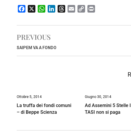
F
X
W
L
T
E
C
P
a
h
i
h
m
o
r
c
a
n
r
a
p
i
e
t
k
e
i
y
n
PREVIOUS
b
s
e
a
l
L
t
o
A
d
d
i
SAIPEM VA A FONDO
o
p
I
s
n
k
p
n
k
R
Ottobre 5, 2014
Giugno 30, 2014
La truffa dei fondi comuni
Ad Assemini 5 Stelle 
– di Beppe Scienza
TASI non si paga