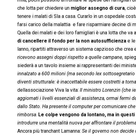
che lotta per chiedere un
miglior assegno di cura
, cio
tenere i malati di Sla a casa. Curarlo in un ospedale cost
farsi carico della malattia  e fare risparmiare decine di 
Quella dei malati e dei loro famigliari è una lotta che va a
di cancellere il fondo per la non autosufficienza
e le
lanno, ripartiti attraverso un sistema capzioso che crea 
ricevono assegni doppi rispetto a quelle campane
, spi
siederà a un tavolo insieme ai rappresentanti dei minister
innalzato a 600 milioni (ma secondo lex sottosegretario 
diventi strutturale: è inaccettabile essere costretti a tor
dellassociazione Viva la vita:
Il ministro Lorenzin (che i
aggiornati i livelli essenziali di assistenza, ormai fermi d
dallo Stato. Ha presente il computer per comunicare ch
rimborsa
.
Le colpe vengono da lontano, ma in quest
introdurre una mentalità nuova per affrontare il problema 
Ancora più tranchant Lamanna: 
Se il governo non decide d