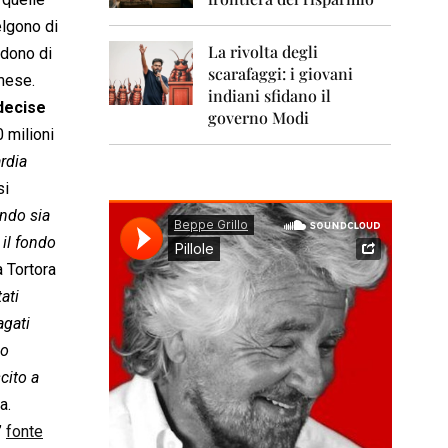
0
1
elgono di
1
La rivolta degli
idono di
scarafaggi: i giovani
2
 mese.
0
indiani sfidano il
decise
1
governo Modi
2
0 milioni
rdia
2
0
si
1
ndo sia
3
 il fondo
2
a Tortora
0
ati
1
4
agati
lo
2
0
cito a
1
a.
5
”
fonte
2