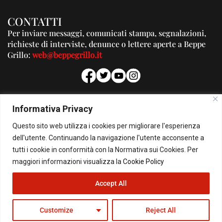
CONTATTI
Per inviare messaggi, comunicati stampa, segnalazioni,
richieste di interviste, denunce o lettere aperte a Beppe
Grillo:
web@beppegrillo.it
PUBBLICITA'
Informativa Privacy
Per la tua pubblicità su questo Blog:
Questo sito web utilizza i cookies per migliorare l'esperienza
pubblicita@beppegrillo.it
dell'utente. Continuando la navigazione l'utente acconsente a
tutti i cookie in conformità con la Normativa sui Cookies. Per
HOMEPAGE
COOKIE POLICY
PRIVACY POLICY
CONTATTI
maggiori informazioni visualizza la
Cookie Policy
Accept All
© Copyright 2026 - Il Blog di Beppe Grillo. All Rights Reserved - Powered by
happygrafic.com
Customize
Reject All