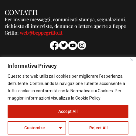
CONTATTI
Per inviare messaggi, comunicati stampa, segnalazioni,
richieste di interviste, denunce o lettere aperte a Beppe
Grillo:
web@beppegrillo.it
PUBBLICITA'
Informativa Privacy
Per la tua pubblicità su questo Blog:
Questo sito web utilizza i cookies per migliorare l'esperienza
pubblicita@beppegrillo.it
dell'utente. Continuando la navigazione l'utente acconsente a
tutti i cookie in conformità con la Normativa sui Cookies. Per
HOMEPAGE
COOKIE POLICY
PRIVACY POLICY
CONTATTI
maggiori informazioni visualizza la
Cookie Policy
Accept All
© Copyright 2026 - Il Blog di Beppe Grillo. All Rights Reserved - Powered by
happygrafic.com
Customize
Reject All