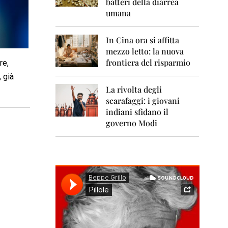
0
batteri della diarrea
1
umana
1
2
In Cina ora si affitta
0
mezzo letto: la nuova
1
frontiera del risparmio
re,
2
 già
2
La rivolta degli
0
scarafaggi: i giovani
1
indiani sfidano il
3
governo Modi
2
0
1
4
2
0
1
5
2