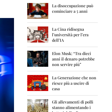
0
6
La disoccupazione può
cominciare a 5 anni
2
0
0
7
La Cina ridisegna
l’università per l’era
2
dell’IA
0
0
8
Elon Musk: “Tra dieci
anni il denaro potrebbe
2
non servire più”
0
0
9
La Generazione che non
riesce più a uscire di
2
casa
0
1
0
Gli allevamenti di polli
stanno alimentando i
2