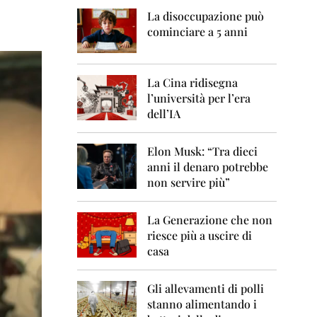
0
6
La disoccupazione può
cominciare a 5 anni
2
0
0
7
La Cina ridisegna
l’università per l’era
2
dell’IA
0
0
8
Elon Musk: “Tra dieci
anni il denaro potrebbe
2
non servire più”
0
0
9
La Generazione che non
riesce più a uscire di
2
casa
0
1
0
Gli allevamenti di polli
stanno alimentando i
2