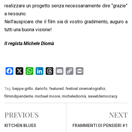
realizzare un progetto senza necessariamente dire “grazie”
a nessuno.
Nell’auspicare che il film sia di vostro gradimento, auguro a
tutti una buona visione!
Il regista Michele Diomà
F
X
W
L
T
E
C
P
a
h
i
h
m
o
r
c
a
n
r
a
p
i
Tag:
beppe grillo
,
dariofo
,
featured
,
festival cinematografici
,
e
t
k
e
i
y
n
filmindipendente
,
michael moore
,
michelediomà
,
sweetdemocracy
b
s
e
a
l
L
t
o
A
d
d
i
PREVIOUS
NEXT
o
p
I
s
n
k
p
n
k
KITCHEN BLUES
FRAMMENTI DI PENSIERI #1