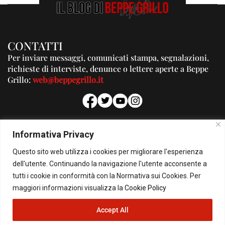
CONTATTI
Per inviare messaggi, comunicati stampa, segnalazioni,
richieste di interviste, denunce o lettere aperte a Beppe
Grillo:
web@beppegrillo.it
PUBBLICITA'
Informativa Privacy
Per la tua pubblicità su questo Blog:
Questo sito web utilizza i cookies per migliorare l'esperienza
pubblicita@beppegrillo.it
dell'utente. Continuando la navigazione l'utente acconsente a
tutti i cookie in conformità con la Normativa sui Cookies. Per
HOMEPAGE
COOKIE POLICY
PRIVACY POLICY
CONTATTI
maggiori informazioni visualizza la
Cookie Policy
Accept All
© Copyright 2026 - Il Blog di Beppe Grillo. All Rights Reserved - Powered by
happygrafic.com