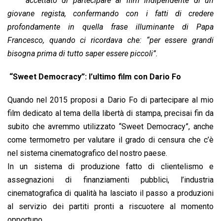
accettato di partecipare al film indipendente di un
o
A
d
d
i
giovane regista, confermando con i fatti di credere
o
p
I
s
n
profondamente in quella frase illuminante di Papa
k
p
n
k
Francesco, quando ci ricordava che: “per essere grandi
bisogna prima di tutto saper essere piccoli”.
“Sweet Democracy”: l’ultimo film con Dario Fo
Quando nel 2015 proposi a Dario Fo di partecipare al mio
film dedicato al tema della libertà di stampa, precisai fin da
subito che avremmo utilizzato “Sweet Democracy”, anche
come termometro per valutare il grado di censura che c’è
nel sistema cinematografico del nostro paese.
In un sistema di produzione fatto di clientelismo e
assegnazioni di finanziamenti pubblici, l’industria
cinematografica di qualità ha lasciato il passo a produzioni
al servizio dei partiti pronti a riscuotere al momento
opportuno.