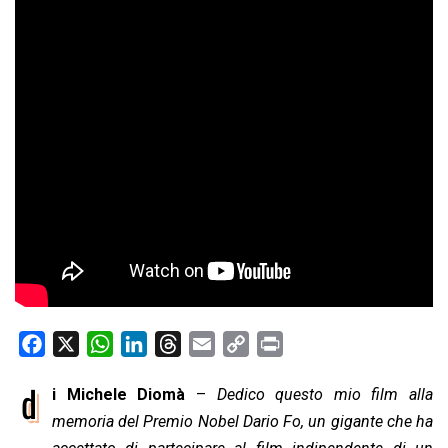
F
X
W
L
T
E
C
P
a
h
i
h
m
o
r
d
i Michele Diomà
–
Dedico questo mio film alla
c
a
n
r
a
p
i
e
memoria del Premio Nobel Dario Fo, un gigante che ha
t
k
e
i
y
n
b
s
e
a
l
L
t