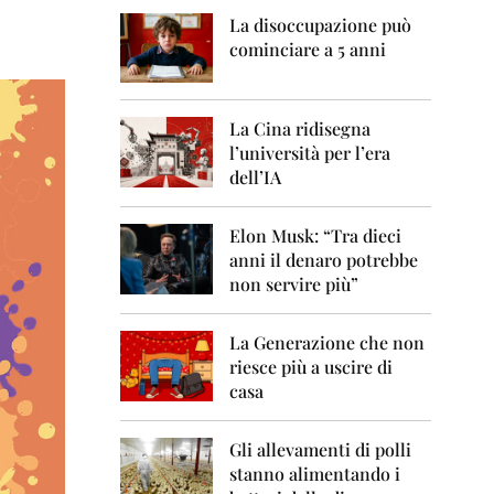
0
6
La disoccupazione può
cominciare a 5 anni
2
0
0
7
La Cina ridisegna
l’università per l’era
2
dell’IA
0
0
8
Elon Musk: “Tra dieci
anni il denaro potrebbe
2
non servire più”
0
0
9
La Generazione che non
riesce più a uscire di
2
casa
0
1
0
Gli allevamenti di polli
stanno alimentando i
2