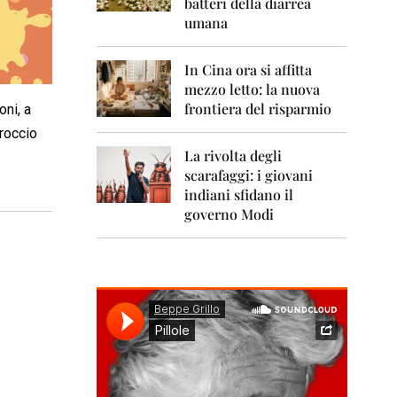
0
batteri della diarrea
1
umana
1
2
In Cina ora si affitta
0
mezzo letto: la nuova
1
frontiera del risparmio
ni, a
2
proccio
2
La rivolta degli
0
scarafaggi: i giovani
1
indiani sfidano il
3
governo Modi
2
0
1
4
2
0
1
5
2