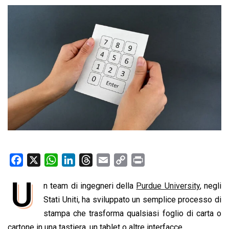
F
X
W
L
T
E
C
P
a
h
i
h
m
o
r
U
n team di ingegneri della
Purdue University
, negli
c
a
n
r
a
p
i
e
Stati Uniti, ha sviluppato un semplice processo di
t
k
e
i
y
n
b
s
e
a
l
L
t
stampa che trasforma qualsiasi foglio di carta o
o
A
d
d
i
cartone in una tastiera, un tablet o altre interfacce.