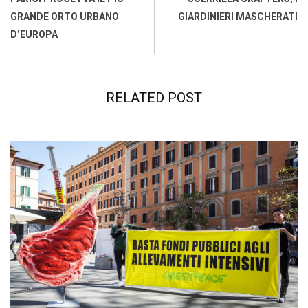
k
p
n
k
GRANDE ORTO URBANO
GIARDINIERI MASCHERATI
D’EUROPA
RELATED POST