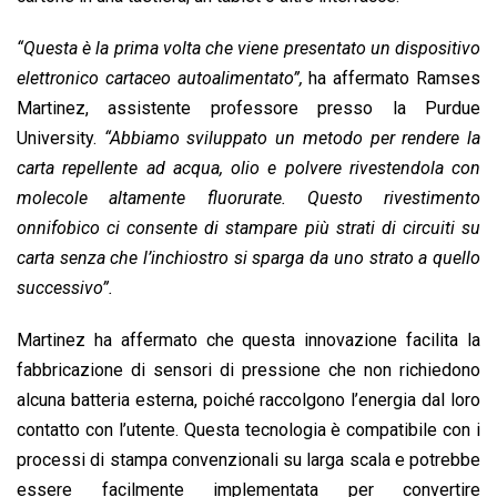
o
p
I
s
n
“Questa è la prima volta che viene presentato un dispositivo
k
p
n
k
elettronico cartaceo autoalimentato”,
ha affermato Ramses
Martinez, assistente professore presso la Purdue
University.
“Abbiamo sviluppato un metodo per rendere la
carta repellente ad acqua, olio e polvere rivestendola con
molecole altamente fluorurate. Questo rivestimento
onnifobico ci consente di stampare più strati di circuiti su
carta senza che l’inchiostro si sparga da uno strato a quello
successivo”.
Martinez ha affermato che questa innovazione facilita la
fabbricazione di sensori di pressione che non richiedono
alcuna batteria esterna, poiché raccolgono l’energia dal loro
contatto con l’utente. Questa tecnologia è compatibile con i
processi di stampa convenzionali su larga scala e potrebbe
essere facilmente implementata per convertire