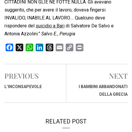
CITTADINI NON GLIE NE FOTTE NULLA. Gli avevano
suggerito, che per avere il lavoro, doveva fingersi
INVALIDO, INABILE AL LAVORO…. Qualcuno deve
rispondere del
suicidio a Bari
di Salvatore De Salvo e
Antonia Azzolini.”
Salvo E., Perugia
F
X
W
L
T
E
C
P
a
h
i
h
m
o
r
c
a
n
r
a
p
i
e
t
k
e
i
y
n
PREVIOUS
NEXT
b
s
e
a
l
L
t
o
A
d
d
i
L’INCONSAPEVOLE
I BAMBINI ABBANDONATI
o
p
I
s
n
DELLA GRECIA
k
p
n
k
RELATED POST