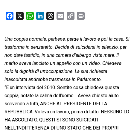
F
X
W
L
T
E
C
P
a
h
i
h
m
o
r
c
a
n
r
a
p
i
Una coppia normale, perbene, perde il lavoro e poi la casa. Si
e
t
k
e
i
y
n
b
s
e
a
l
L
t
trasforma in senzatetto. Decide di suicidarsi in silenzio, per
o
A
d
d
i
non dare fastidio, in una camera d’albergo vista mare. Il
o
p
I
s
n
marito aveva lanciato un appello con un video. Chiedeva
k
p
n
k
solo la dignità di un’occupazione. La sua richiesta
inascoltata andrebbe trasmessa in Parlamento.
“È un intervista del 2010. Sentite cosa chiedeva questa
coppia, notate la calma dell’uomo… Aveva chiesto aiuto
scrivendo a tutti, ANCHE AL PRESIDENTE DELLA
REPUBBLICA. Voleva un lavoro, prima di tutto. NESSUNO LO
HA ASCOLTATO. QUESTI SI SONO SUICIDATI
NELL’INDIFFERENZA DI UNO STATO CHE DEI PROPRI