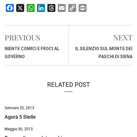
F
X
W
L
T
E
C
P
a
h
i
h
m
o
r
c
a
n
r
a
p
i
e
t
k
e
i
y
n
PREVIOUS
NEXT
b
s
e
a
l
L
t
o
A
d
d
i
NIENTE COMICI E FROCI AL
IL SILENZIO SUL MONTE DEI
o
p
I
s
n
GOVERNO
PASCHI DI SIENA
k
p
n
k
RELATED POST
Gennaio 25, 2013
Agorà 5 Stelle
Maggio 30, 2013