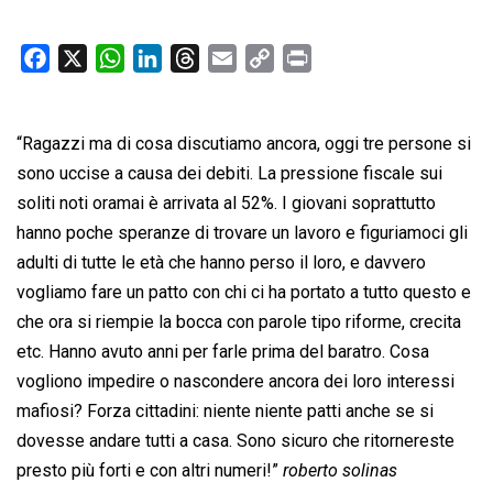
F
X
W
L
T
E
C
P
a
h
i
h
m
o
r
c
a
n
r
a
p
i
“Ragazzi ma di cosa discutiamo ancora, oggi tre persone si
e
t
k
e
i
y
n
b
s
e
a
l
L
t
sono uccise a causa dei debiti. La pressione fiscale sui
o
A
d
d
i
soliti noti oramai è arrivata al 52%. I giovani soprattutto
o
p
I
s
n
hanno poche speranze di trovare un lavoro e figuriamoci gli
k
p
n
k
adulti di tutte le età che hanno perso il loro, e davvero
vogliamo fare un patto con chi ci ha portato a tutto questo e
che ora si riempie la bocca con parole tipo riforme, crecita
etc. Hanno avuto anni per farle prima del baratro. Cosa
vogliono impedire o nascondere ancora dei loro interessi
mafiosi? Forza cittadini: niente niente patti anche se si
dovesse andare tutti a casa. Sono sicuro che ritornereste
presto più forti e con altri numeri!”
roberto solinas