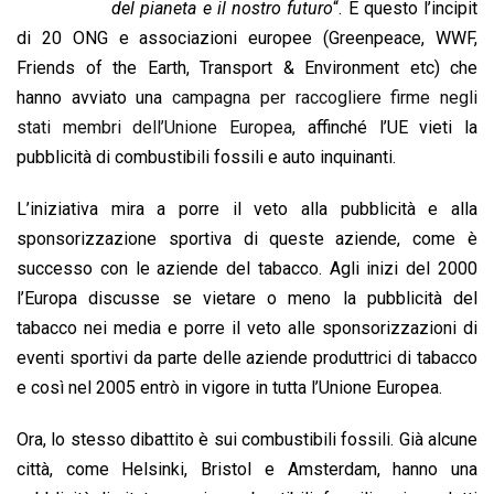
b
s
e
a
l
L
t
del pianeta e il nostro futuro
“. È questo l’incipit
o
A
d
d
i
di 20 ONG e associazioni europee (Greenpeace, WWF,
o
p
I
s
n
Friends of the Earth, Transport & Environment etc) che
k
p
n
k
hanno avviato una
campagna per raccogliere firme negli
stati membri dell’Unione Europea,
affinché l’UE vieti la
pubblicità di combustibili fossili e auto inquinanti.
L’iniziativa mira a porre il veto alla pubblicità e alla
sponsorizzazione sportiva di queste aziende, come è
successo con le aziende del tabacco. Agli inizi del 2000
l’Europa discusse se vietare o meno la pubblicità del
tabacco nei media e porre il veto alle sponsorizzazioni di
eventi sportivi da parte delle aziende produttrici di tabacco
e così nel 2005 entrò in vigore in tutta l’Unione Europea.
Ora, lo stesso dibattito è sui combustibili fossili. Già alcune
città, come Helsinki, Bristol e Amsterdam, hanno una