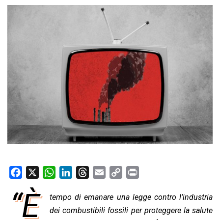
F
X
W
L
T
E
C
P
a
h
i
h
m
o
r
“È
tempo di emanare una legge contro l’industria
c
a
n
r
a
p
i
e
dei combustibili fossili per proteggere la salute
t
k
e
i
y
n