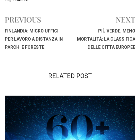
e
t
k
e
i
y
n
b
s
e
a
l
L
t
PREVIOUS
NEXT
o
A
d
d
i
o
p
I
s
n
FINLANDIA: MICRO UFFICI
PIÙ VERDE, MENO
k
p
n
k
PER LAVORO A DISTANZA IN
MORTALITÀ: LA CLASSIFICA
PARCHI E FORESTE
DELLE CITTÀ EUROPEE
RELATED POST