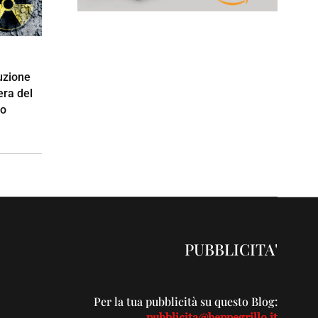
uzione
era del
eo
PUBBLICITA'
Per la tua pubblicità su questo Blog:
pubblicita@beppegrillo.it