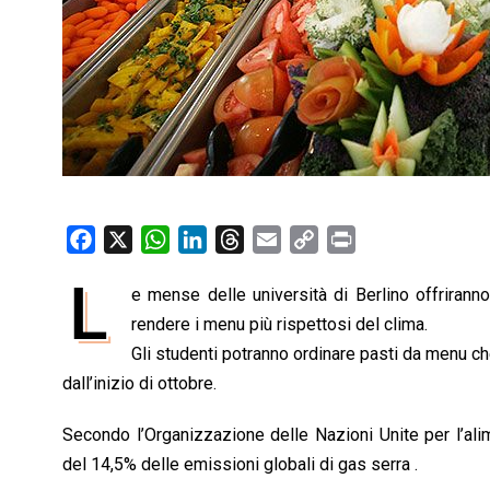
F
X
W
L
T
E
C
P
a
h
i
h
m
o
r
L
e mense delle università di Berlino offriran
c
a
n
r
a
p
i
e
rendere i menu più rispettosi del clima.
t
k
e
i
y
n
b
s
e
a
l
L
t
Gli studenti potranno ordinare pasti da menu ch
o
A
d
d
i
dall’inizio di ottobre.
o
p
I
s
n
Secondo l’Organizzazione delle Nazioni Unite per l’alim
k
p
n
k
del 14,5% delle emissioni globali di gas serra .