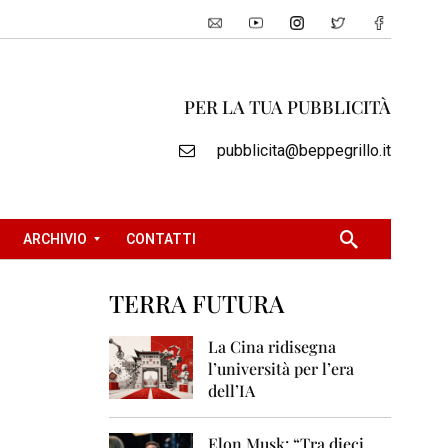
PER LA TUA PUBBLICITÀ
pubblicita@beppegrillo.it
ARCHIVIO
CONTATTI
TERRA FUTURA
2
0
La Cina ridisegna
0
l’università per l’era
5
dell’IA
2
0
Elon Musk: “Tra dieci