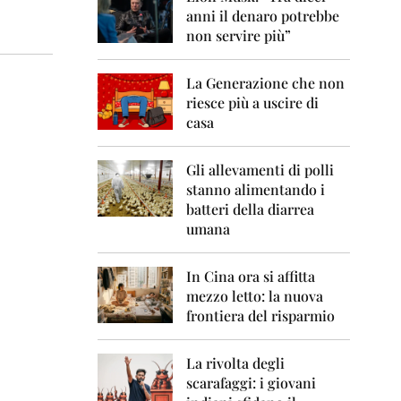
0
anni il denaro potrebbe
6
non servire più”
2
0
La Generazione che non
0
7
riesce più a uscire di
casa
2
0
0
Gli allevamenti di polli
8
stanno alimentando i
batteri della diarrea
2
umana
0
0
9
In Cina ora si affitta
mezzo letto: la nuova
2
frontiera del risparmio
0
1
0
La rivolta degli
scarafaggi: i giovani
2