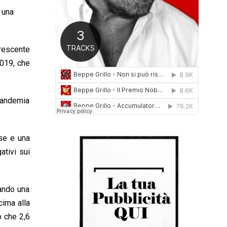
0
 una
1
6
crescente
2019, che
 pandemia
sse e una
ativi sui
iando una
cima alla
o che 2,6