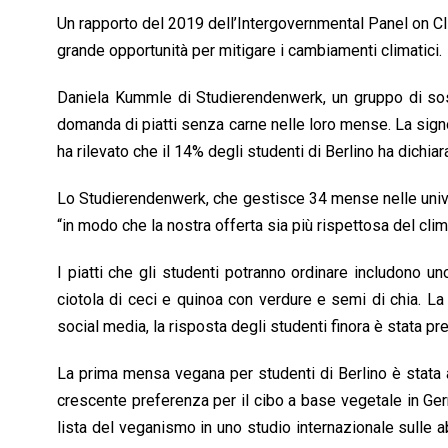
Un rapporto del 2019 dell’Intergovernmental Panel on C
grande opportunità per mitigare i cambiamenti climatici.
Daniela Kummle di Studierendenwerk, un gruppo di sost
domanda di piatti senza carne nelle loro mense. La signo
ha rilevato che il 14% degli studenti di Berlino ha dichi
Lo Studierendenwerk, che gestisce 34 mense nelle univer
“in modo che la nostra offerta sia più rispettosa del clim
I piatti che gli studenti potranno ordinare includono u
ciotola di ceci e quinoa con verdure e semi di chia. L
social media, la risposta degli studenti finora è stata p
La prima mensa vegana per studenti di Berlino è stata a
crescente preferenza per il cibo a base vegetale in Germa
lista del veganismo in uno studio internazionale sulle ab