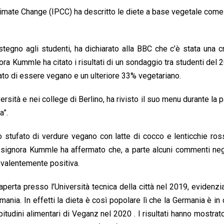
limate Change (IPCC) ha descritto le diete a base vegetale come
egno agli studenti, ha dichiarato alla BBC che c’è stata una 
ra Kummle ha citato i risultati di un sondaggio tra studenti del 
arato di essere vegano e un ulteriore 33% vegetariano.
sità e nei college di Berlino, ha rivisto il suo menu durante la
a”.
no stufato di verdure vegano con latte di cocco e lenticchie ro
a signora Kummle ha affermato che, a parte alcuni commenti neg
revalentemente positiva.
perta presso l’Università tecnica della città nel 2019, evidenz
nia. In effetti la dieta è così popolare lì che la Germania è in 
itudini alimentari di Veganz nel 2020 . I risultati hanno mostrat