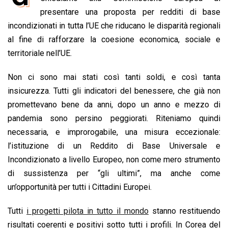
b
s
e
a
l
L
t
presentare una proposta per redditi di base
o
A
d
d
i
incondizionati in tutta l’UE che riducano le disparità regionali
o
p
I
s
n
al fine di rafforzare la coesione economica, sociale e
k
p
n
k
territoriale nell’UE.
Non ci sono mai stati così tanti soldi, e così tanta
insicurezza. Tutti gli indicatori del benessere, che già non
promettevano bene da anni, dopo un anno e mezzo di
pandemia sono persino peggiorati. Riteniamo quindi
necessaria, e improrogabile, una misura eccezionale:
l’istituzione di un Reddito di Base Universale e
Incondizionato a livello Europeo, non come mero strumento
di sussistenza per “gli ultimi”, ma anche come
un’opportunità per tutti i Cittadini Europei.
Tutti
i progetti pilota in tutto il mondo
stanno restituendo
risultati coerenti e positivi sotto tutti i profili. In Corea del