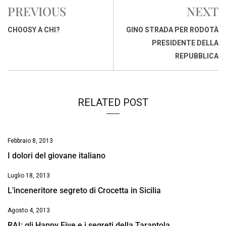
e
t
k
e
i
y
n
PREVIOUS
NEXT
b
s
e
a
l
L
t
o
A
d
d
i
CHOOSY A CHI?
GINO STRADA PER RODOTÀ
o
p
I
s
n
PRESIDENTE DELLA
k
p
n
k
REPUBBLICA
RELATED POST
Febbraio 8, 2013
I dolori del giovane italiano
Luglio 18, 2013
L’inceneritore segreto di Crocetta in Sicilia
Agosto 4, 2013
RAI: gli Happy Five e i segreti della Tarantola