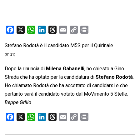
F
X
W
L
T
E
C
P
a
h
i
h
m
o
r
Stefano Rodotà è il candidato M5S per il Quirinale
c
a
n
r
a
p
i
e
t
k
e
i
y
n
(01:21)
b
s
e
a
l
L
t
Dopo la rinuncia di
Milena Gabanelli
, ho chiesto a Gino
o
A
d
d
i
Strada che ha optato per la candidatura di
Stefano Rodotà
.
o
p
I
s
n
Ho chiamato Rodotà che ha accettato di candidarsi e che
k
p
n
k
pertanto sarà il candidato votato dal MoVimento 5 Stelle.
Beppe Grillo
F
X
W
L
T
E
C
P
a
h
i
h
m
o
r
c
a
n
r
a
p
i