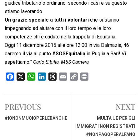
giudice tributario o ordinario, secondo i casi e su questo
stiamo lavorando.
Un grazie speciale a tutti i volontari
che si stanno
impegnando ad aiutare con il loro tempo e le loro
competenze chi è caduto nella trappola di Equitalia.
Oggi 11 dicembre 2015 alle ore 12:00 in via Dalmazia, 46
daremo il via al punto
#SOSEquitalia
in Puglia a Bari! Vi
aspettiamo.”
Carlo Sibilia, M5S Camera
F
X
W
L
T
E
C
P
a
h
i
h
m
o
r
c
a
n
r
a
p
i
e
t
k
e
i
y
n
PREVIOUS
NEXT
b
s
e
a
l
L
t
o
A
d
d
i
#IONONMUOIOPERLEBANCHE
MULTA UE PER GLI
o
p
I
s
n
IMMIGRATI NON REGISTRATI
k
p
n
k
#NONPAGOPERALFANO