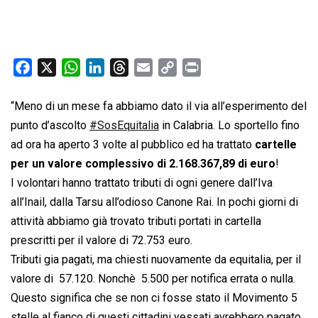
F
X
W
L
T
E
C
P
a
h
i
h
m
o
r
c
a
n
r
a
p
i
“Meno di un mese fa abbiamo dato il via all’esperimento del
e
t
k
e
i
y
n
punto d’ascolto
#SosEquitalia
in Calabria. Lo sportello fino
b
s
e
a
l
L
t
ad ora ha aperto 3 volte al pubblico ed ha trattato
cartelle
o
A
d
d
i
per un valore complessivo di 2.168.367,89 di euro
!
o
p
I
s
n
I volontari hanno trattato tributi di ogni genere dall’Iva
k
p
n
k
all’Inail, dalla Tarsu all’odioso Canone Rai. In pochi giorni di
attività abbiamo già trovato tributi portati in cartella
prescritti per il valore di 72.753 euro.
Tributi gia pagati, ma chiesti nuovamente da equitalia, per il
valore di  57.120. Nonchè  5.500 per notifica errata o nulla.
Questo significa che se non ci fosse stato il Movimento 5
stelle al fianco di questi cittadini vessati avrebbero pagato