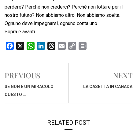
perdere? Perché non crederci? Perché non lottare per il
nostro futuro? Non abbiamo altro. Non abbiamo scelta.
Ognuno deve impegnarsi, ognuno conta uno.
Sopra e avanti.
F
X
W
L
T
E
C
P
a
h
i
h
m
o
r
c
a
n
r
a
p
i
e
t
k
e
i
y
n
PREVIOUS
NEXT
b
s
e
a
l
L
t
o
A
d
d
i
SE NON È UN MIRACOLO
LA CASETTA IN CANADA
o
p
I
s
n
QUESTO …
k
p
n
k
RELATED POST