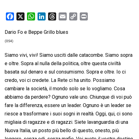
F
X
W
L
T
E
C
P
a
h
i
h
m
o
r
Dario Fo e Beppe Grillo blues
c
a
n
r
a
p
i
e
t
k
e
i
y
n
(0:54)
b
s
e
a
l
L
t
Siamo vivi, vivi! Siamo usciti dalle catacombe. Siamo sopra
o
A
d
d
i
e oltre. Sopra al nulla della politica, oltre questa civiltà
o
p
I
s
n
basata sul denaro e sul consumismo. Sopra e oltre. Io ci
k
p
n
k
credo, voi ci credete. La Rete ci ha unito. Possiamo
cambiare la società, il mondo solo se lo vogliamo. Cosa
abbiamo da perdere? Ognuno vale uno. Chiunque di voi può
fare la differenza, essere un leader. Ognuno è un leader se
riesce a trasformare i suoi sogni in realtà. Oggi, qui, ci sono
migliaia di ragazze e di ragazzi. Siete lavanguardia di una
Nuova Italia, un posto più bello di questo, onesto, più
leggero, senza odi, senza mafie. Voi avete il vostro destino