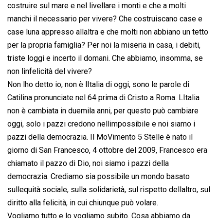
costruire sul mare e nel livellare i monti e che a molti
manchi il necessario per vivere? Che costruiscano case e
case luna appresso allaltra e che molti non abbiano un tetto
per la propria famiglia? Per noi la miseria in casa, i debiti,
triste loggi e incerto il domani. Che abbiamo, insomma, se
non linfelicità del vivere?
Non lho detto io, non è lItalia di oggi, sono le parole di
Catilina pronunciate nel 64 prima di Cristo a Roma. LItalia
non è cambiata in duemila anni, per questo può cambiare
oggi, solo i pazzi credono nellimpossibile e noi siamo i
pazzi della democrazia. Il MoVimento 5 Stelle è nato il
giorno di San Francesco, 4 ottobre del 2009, Francesco era
chiamato il pazzo di Dio, noi siamo i pazzi della
democrazia. Crediamo sia possibile un mondo basato
sullequità sociale, sulla solidarietà, sul rispetto dellaltro, sul
diritto alla felicità, in cui chiunque può volare.
Vogliamo tutto e lo vogliamo subito. Cosa abbiamo da