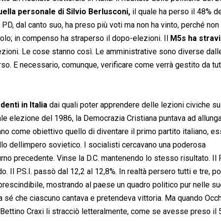
ella personale di Silvio Berlusconi,
il quale ha perso il 48% d
 Il PD, dal canto suo, ha preso più voti ma non ha vinto, perché non
lo; in compenso ha straperso il dopo-elezioni. Il
M5s ha stravi
lezioni. Le cose stanno così. Le amministrative sono diverse dall
so. E necessario, comunque, verificare come verrà gestito da tutt
enti in Italia
dai quali poter apprendere delle lezioni civiche su
le elezione del 1986, la Democrazia Cristiana puntava ad allunga
ano come obiettivo quello di diventare il primo partito italiano, 
llo dellimpero sovietico. I socialisti cercavano una poderosa
o precedente. Vinse la D.C. mantenendo lo stesso risultato. Il P.
Il P.S.I. passò dal 12,2 al 12,8%. In realtà persero tutti e tre, p
rescindibile, mostrando al paese un quadro politico pur nelle s
da sé che ciascuno cantava e pretendeva vittoria. Ma quando Occh
o, Bettino Craxi li stracciò letteralmente, come se avesse preso il