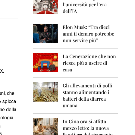
0
l’università per l’era
6
dell’IA
2
0
Elon Musk: “Tra dieci
0
anni il denaro potrebbe
7
non servire più”
2
0
La Generazione che non
0
8
riesce più a uscire di
casa
X,
2
0
0
Gli allevamenti di polli
9
stanno alimentando i
oni, che
batteri della diarrea
e spicca
2
umana
0
one della
1
tologia
0
In Cina ora si affitta
a
mezzo letto: la nuova
2
5
frontiera del risparmio