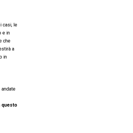
 casi, le
 e in
le che
stirà a
o in
e andate
n questo