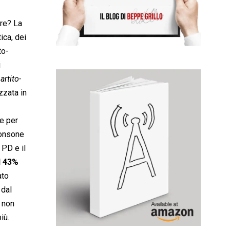
are? La
ica, dei
to-
i
artito-
zzata in
re per
consone
 PD e il
l 43%
ato
 dal
a non
iù.