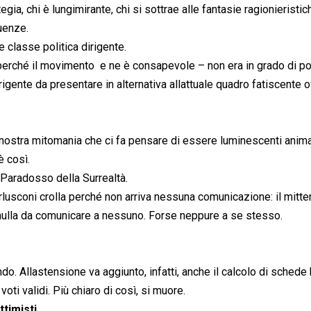
tegia, chi è lungimirante, chi si sottrae alle fantasie ragionieristic
uenze.
e classe politica dirigente.
 perché il movimento  e ne è consapevole – non era in grado di po
ente da presentare in alternativa allattuale quadro fatiscente o
nostra mitomania che ci fa pensare di essere luminescenti anima
è così.
l Paradosso della Surrealtà.
rlusconi crolla perché non arriva nessuna comunicazione: il mitte
a nulla da comunicare a nessuno. Forse neppure a se stesso.
do. Allastensione va aggiunto, infatti, anche il calcolo di schede
voti validi. Più chiaro di così, si muore.
ttimisti.