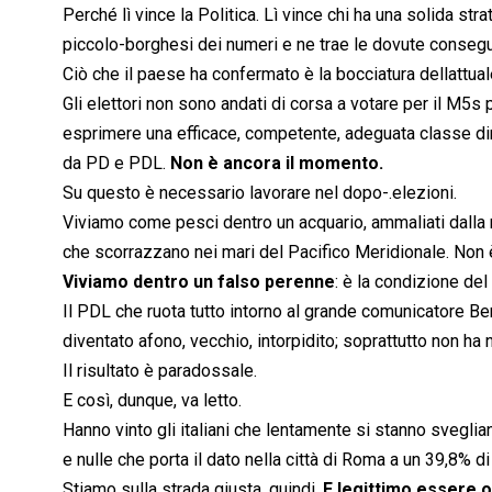
Perché lì vince la Politica. Lì vince chi ha una solida stra
piccolo-borghesi dei numeri e ne trae le dovute conseg
Ciò che il paese ha confermato è la bocciatura dellattual
Gli elettori non sono andati di corsa a votare per il M5s
esprimere una efficace, competente, adeguata classe dirig
da PD e PDL.
Non è ancora il momento.
Su questo è necessario lavorare nel dopo-.elezioni.
Viviamo come pesci dentro un acquario, ammaliati dalla 
che scorrazzano nei mari del Pacifico Meridionale. Non 
Viviamo dentro un falso perenne
: è la condizione de
Il PDL che ruota tutto intorno al grande comunicatore Be
diventato afono, vecchio, intorpidito; soprattutto non h
Il risultato è paradossale.
E così, dunque, va letto.
Hanno vinto gli italiani che lentamente si stanno sveglian
e nulle che porta il dato nella città di Roma a un 39,8% di 
Stiamo sulla strada giusta, quindi.
E legittimo essere o