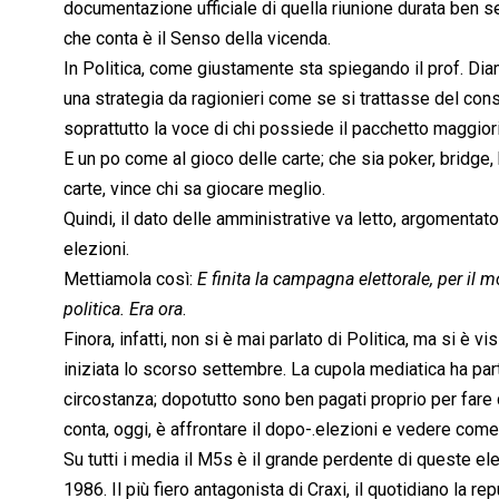
documentazione ufficiale di quella riunione durata ben se
che conta è il Senso della vicenda.
In Politica, come giustamente sta spiegando il prof. Dia
una strategia da ragionieri come se si trattasse del con
soprattutto la voce di chi possiede il pacchetto maggiori
E un po come al gioco delle carte; che sia poker, bridge,
carte, vince chi sa giocare meglio.
Quindi, il dato delle amministrative va letto, argomentato
elezioni.
Mettiamola così: 
E finita la campagna elettorale, per il
politica. Era ora
.
Finora, infatti, non si è mai parlato di Politica, ma si è 
iniziata lo scorso settembre. La cupola mediatica ha part
circostanza; dopotutto sono ben pagati proprio per fare q
conta, oggi, è affrontare il dopo-.elezioni e vedere come 
Su tutti i media il M5s è il grande perdente di queste el
1986. Il più fiero antagonista di Craxi, il quotidiano la r