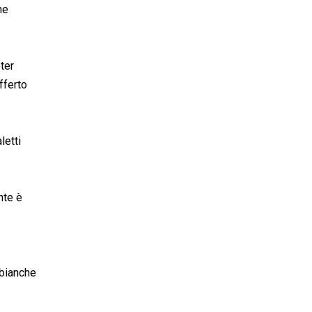
he
ter
fferto
letti
nte è
 bianche