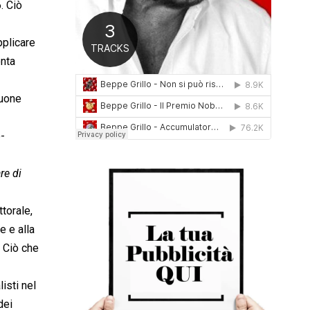
. Ciò
0
1
6
pplicare
onta
buone
o-
re di
ttorale,
e e alla
. Ciò che
isti nel
dei