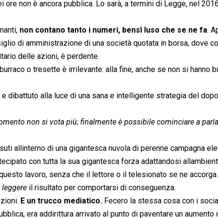
i ore non è ancora pubblica. Lo sarà, a termini di Legge, nel 2016
manti,
non contano tanto i numeri, bensì luso che se ne fa
. A
siglio di amministrazione di una società quotata in borsa, dove c
tario delle azioni, è perdente.
 burraco o tresette è irrilevante: alla fine, anche se non si hanno 
 e dibattuto alla luce di una sana e intelligente strategia del dop
 momento non si vota più; finalmente è possibile cominciare a parla
vissuti allinterno di una gigantesca nuvola di perenne campagna ele
ecipato con tutta la sua gigantesca forza adattandosi allambient
uesto lavoro, senza che il lettore o il telesionato se ne accorga

leggere
 il risultato per comportarsi di conseguenza.
ezioni.
E un trucco mediatico.
Fecero la stessa cosa con i social
epubblica, era addirittura arrivato al punto di paventare un aumento 