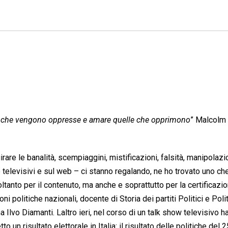
one che vengono oppresse e amare quelle che opprimono
” Malcolm 
rare le banalità, scempiaggini, mistificazioni, falsità, manipolazi
he televisivi e sul web – ci stanno regalando, ne ho trovato uno ch
ltanto per il contenuto, ma anche e soprattutto per la certificazi
oni politiche nazionali, docente di Storia dei partiti Politici e Poli
a Ilvo Diamanti. Laltro ieri, nel corso di un talk show televisivo h
un risultato elettorale in Italia: il risultato delle politiche del 2