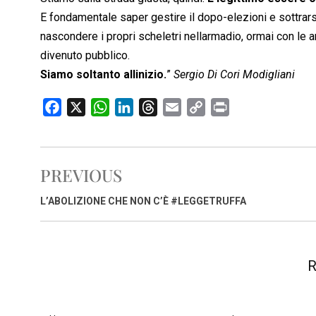
E fondamentale saper gestire il dopo-elezioni e sottrar
nascondere i propri scheletri nellarmadio, ormai con le 
divenuto pubblico.
Siamo soltanto allinizio.
”
Sergio Di Cori Modigliani
F
X
W
L
T
E
C
P
a
h
i
h
m
o
r
c
a
n
r
a
p
i
e
t
k
e
i
y
n
PREVIOUS
b
s
e
a
l
L
t
o
A
d
d
i
L’ABOLIZIONE CHE NON C’È #LEGGETRUFFA
o
p
I
s
n
k
p
n
k
R