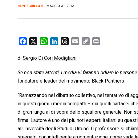
BEPPEGRILLO.IT
- MAGGIO 31, 2013
F
X
W
L
T
E
C
P
a
h
i
h
m
o
r
c
a
n
r
a
p
i
di
Sergio Di Cori Modigliani
e
t
k
e
i
y
n
Se non state attenti, i media vi faranno odiare le pers
b
s
e
a
l
L
t
fondatore e leader del movimento Black Panthers
o
A
d
d
i
o
p
I
s
n
“Ramazzando nel dibattito collettivo, nel tentativo di aggi
k
p
n
k
in questi giorni i media compatti – sia quelli cartacei c
di gran lunga al di sopra dello squallore generale. Non so
firma. Lautore è uno dei più noti esperti italiani su questi
allUniversità degli Studi di Urbino. Il professore si chiam
spiegato, con intelligente argomentazione, come vada letto 