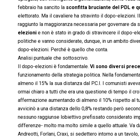
febbraio ha sancito la
sconfitta bruciante del PDL e qu
elettorato. Ma il cavaliere ha stravinto il dopo-elezioni.
raggiunto la maggioranza necessaria per governare da so
elezioni
e non è stato in grado di stravincere il dopo-e
politiche e vanno considerate, dunque, in un ambito diver
dopo-elezioni. Perché è quello che conta.
Analisi puntuale che sottoscrivo.
Il dopo-elezioni è fondamentale.
Vi sono diversi preced
funzionamento della strategia politica. Nella fondamenta
almeno il 15% la sua distanza dal P.C.I. I comunisti avev
ormai chiaro a tutti che era una questione di tempo il cro
affermazione aumentando di almeno il 10% rispetto al turn
avvicinò a una distanza dello 0,8% restando però secondo. 
nessuno raggiunse lobiettivo prefissato considerato imp
differenze- molto ma molto simile a quello attuale. Va 
Andreotti, Forlani, Craxi, si sedettero intorno a un tavol