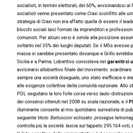
socialisti, in termini elettorali, del 60%, avvicinandosi al P
socialisti venne presentato come 
Craxi sconfitto alle urn
strategia di Craxi non era affatto quella di essere il lead
blocchi sociali laici formati da imprenditori e profession
comunisti. Per alcuni versi è simile alla posizione assu
soltanto nel 35% dei luoghi deputati. Se il M5s avesse 
massa
 si sarebbe presentato dovunque e Grillo avrebb
Sicilia e a Parma. Lobiettivo consisteva nel
garantirsi u
avvicinarsi allobiettivo finale del movimento: scardinare 
sempre una società diseguale, uno stato inefficace e ine
alle esigenze collettive della comunità nazionale. Allo s
PDL seguitano la loro folle corsa verso lauto-distruzione
dei consensi ottenuti nel 2008 su scala nazionale; e il
P
illuminante consente al mio quotidiano surrealista di pubb
seguente titolo: 
Berlusconi eclissato: prosegue lemorragi
controlla più la società: lascia sul tappeto 295.164 voti,