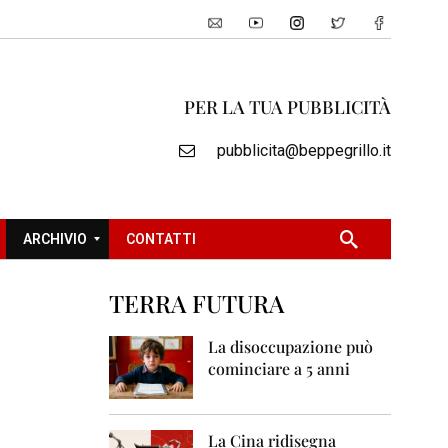
PER LA TUA PUBBLICITÀ
pubblicita@beppegrillo.it
ARCHIVIO
CONTATTI
TERRA FUTURA
2
0
La disoccupazione può
0
cominciare a 5 anni
5
2
0
La Cina ridisegna