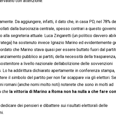
servatelo con attenzione:
mente. Da aggiungere, infatti, il dato che, in casa PD, nel 78% dei
ollati dalla burocrazia centrale, spesso contrari a questo governo
 alla segreteria attuale. Luca Zingaretti (un politico davvero abi
ratega) ha sostenuto invece Ignazio Marino ed evidentemente ge
icordato che Marino stava quasi per essere buttato fuori dal partit
nanziamento pubblico ai partiti, della necessità della trasparenza,
a sostenitore a livello nazionale dellabolizione delle sovvenzioni
s. Lo ha addirittura dichiarato apertamente in conferenza stampa,
tere il simbolo del partito per non far scappare via gli elettori. S
ni romani (anche nomi molto noti) noterete che sono in molti ad
a che
la vittoria di Marino a Roma non ha nulla a che fare co
 dedicare dei pensieri e dibattere sui risultati elettorali delle
i.