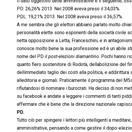
Il dato oggettivo delle amministrative è il seguente; os
PD: 26,26% 2013. Nel 2008 aveva preso il 34,03%.
PDL: 19,21% 2013. Nel 2008 aveva preso il 36,57%.
A me sembra che gli elettori abbiano parlato molto chiara
personalità elette sono esponenti della società civile sc
netta opposizione a Letta, Franceschini, e in antagonismo
conosce molto bene la sua professione ed è un abile st
nome del PD 
il post-elezioni diamantino
. Pochi hanno r
quanto fiero sostenitore di Rodotà, dellabolizione del fi
dellimmediato taglio dei costi alla politica, e addirittur
alleditoria e giornali. Praticamente il programma del M5
rifiutandosi di nominare i burocrati. Ha deciso di non met
su facebook e andate a leggere i commenti di tanti piddi
affermare che è bene che la direzione nazionale capisc
PD.
Tutto ciò per spingere i lettori più intelligenti a meditare,
amministrative, pensando a come gestire il dopo-elezion