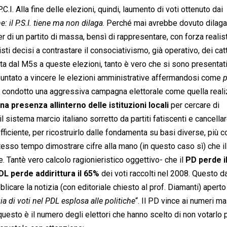
.C.I. Alla fine delle elezioni, quindi, laumento di voti ottenuto dai
e: il P.S.I. tiene ma non dilaga
. Perché mai avrebbe dovuto dilag
er di un partito di massa, bensì di rappresentare, con forza realist
isti decisi a contrastare il consociativismo, già operativo, dei cat
nta dal M5s a queste elezioni, tanto è vero che si sono presentat
puntato a vincere le elezioni amministrative affermandosi come 
p
e condotto una aggressiva campagna elettorale come quella reali
na presenza allinterno delle istituzioni locali
per cercare di
il sistema marcio italiano sorretto da partiti fatiscenti e cancella
fficiente, per ricostruirlo dalle fondamenta su basi diverse, più 
tesso tempo dimostrare cifre alla mano (in questo caso sì) che il
. Tantè vero calcolo ragionieristico oggettivo- che il
PD perde i
DL perde addirittura il 65%
dei voti raccolti nel 2008. Questo d
licare la notizia (con editoriale chiesto al prof. Diamanti) aperto
a di voti nel PDL esplosa alle politiche
“. Il PD vince ai numeri m
 questo è il numero degli elettori che hanno scelto di non votarlo p