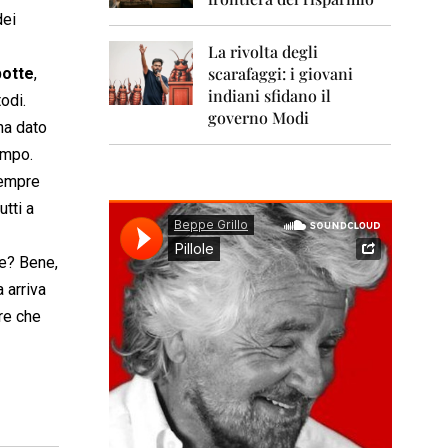
0
1
dei
1
La rivolta degli
scarafaggi: i giovani
botte
,
2
0
indiani sfidano il
odi.
1
governo Modi
 ha dato
2
empo.
2
empre
0
1
tti a
3
re? Bene,
2
0
 arriva
1
ere che
4
2
0
1
5
2