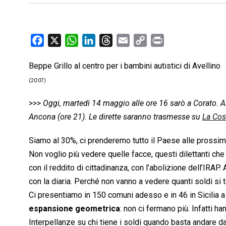
F
X
W
L
T
E
C
P
a
h
i
h
m
o
r
Beppe Grillo al centro per i bambini autistici di Avellino
c
a
n
r
a
p
i
e
t
k
e
i
y
n
(20:07)
b
s
e
a
l
L
t
>>>
Oggi, martedì 14 maggio alle ore 16 sarò a Corato. A
o
A
d
d
i
Ancona (ore 21). Le dirette saranno trasmesse su
La Co
o
p
I
s
n
k
p
n
k
Siamo al 30%, ci prenderemo tutto il Paese alle prossim
Non voglio più vedere quelle facce, questi dilettanti che
con il reddito di cittadinanza, con l’abolizione dell’IRAP
con la diaria. Perché non vanno a vedere quanti soldi si
Ci presentiamo in 150 comuni adesso e in 46 in Sicilia a 
espansione geometrica
: non ci fermano più. Infatti h
Interpellanze su chi tiene i soldi quando basta andare d