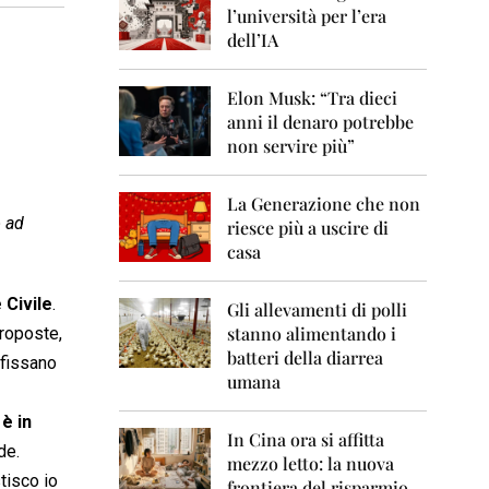
0
l’università per l’era
6
dell’IA
2
0
Elon Musk: “Tra dieci
0
anni il denaro potrebbe
7
non servire più”
2
0
La Generazione che non
0
ò ad
8
riesce più a uscire di
casa
2
0
 Civile
.
0
Gli allevamenti di polli
9
stanno alimentando i
proposte,
batteri della diarrea
 fissano
2
umana
0
1
è in
0
In Cina ora si affitta
de.
mezzo letto: la nuova
2
tisco io
frontiera del risparmio