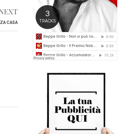
0
NEXT
1
6
NZA CASA