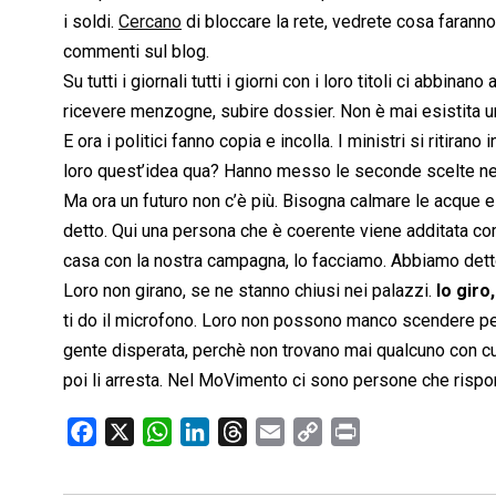
i soldi.
Cercano
di bloccare la rete, vedrete cosa faran
commenti sul blog.
Su tutti i giornali tutti i giorni con i loro titoli ci abbina
ricevere menzogne, subire dossier. Non è mai esistita u
E ora i politici fanno copia e incolla. I ministri si ritir
loro quest’idea qua? Hanno messo le seconde scelte nei
Ma ora un futuro non c’è più. Bisogna calmare le acque 
detto. Qui una persona che è coerente viene additata co
casa con la nostra campagna, lo facciamo. Abbiamo dett
Loro non girano, se ne stanno chiusi nei palazzi.
Io giro
ti do il microfono. Loro non possono manco scendere per 
gente disperata, perchè non trovano mai qualcuno con cui 
poi li arresta. Nel MoVimento ci sono persone che rispo
F
X
W
L
T
E
C
P
a
h
i
h
m
o
r
c
a
n
r
a
p
i