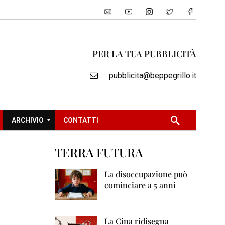
PER LA TUA PUBBLICITÀ
pubblicita@beppegrillo.it
ARCHIVIO
CONTATTI
TERRA FUTURA
2
0
La disoccupazione può
0
cominciare a 5 anni
5
2
0
La Cina ridisegna