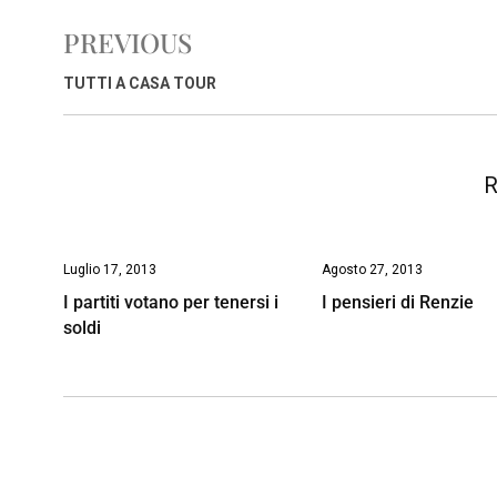
e
t
k
e
i
y
n
PREVIOUS
b
s
e
a
l
L
t
o
A
d
d
i
TUTTI A CASA TOUR
o
p
I
s
n
k
p
n
k
R
Luglio 17, 2013
Agosto 27, 2013
I partiti votano per tenersi i
I pensieri di Renzie
soldi