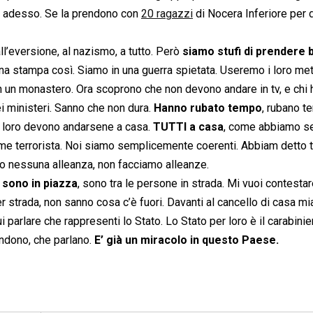
no adesso. Se la prendono con
20 ragazzi
di Nocera Inferiore per 
no all’eversione, al nazismo, a tutto. Però
siamo stufi di prendere 
na stampa così. Siamo in una guerra spietata. Useremo i loro met
ano in un monastero. Ora scoprono che non devono andare in tv, e chi
 ministeri. Sanno che non dura.
Hanno rubato tempo
, rubano t
e loro devono andarsene a casa.
TUTTI a casa
, come abbiamo s
me terrorista. Noi siamo semplicemente coerenti. Abbiam detto tu
o nessuna alleanza, non facciamo alleanze.
, sono in piazza
, sono tra le persone in strada. Mi vuoi contesta
strada, non sanno cosa c’è fuori. Davanti al cancello di casa mia
parlare che rappresenti lo Stato. Lo Stato per loro è il carabini
ndono, che parlano.
E’ già un miracolo in questo Paese.