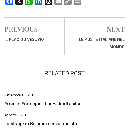
F
X
W
L
T
E
C
P
a
h
i
h
m
o
r
c
a
n
r
a
p
i
e
t
k
e
i
y
n
PREVIOUS
NEXT
b
s
e
a
l
L
t
o
A
d
d
i
IL PLACIDO VESUVIO
LE POSTE ITALIANE NEL
o
p
I
s
n
MONDO
k
p
n
k
RELATED POST
Settembre 18, 2010
Errani e Formigoni, i presidenti a vita
Agosto 1, 2010
La strage di Bologna senza ministri